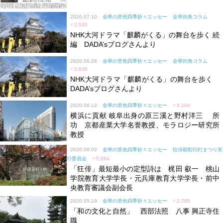
2020.07.10
金華の景色四季折々エッセー
金華街角コラム
♥
2,535
NHK大河ドラマ「麒麟がくる」の舞台を歩く 続
編 DADA’sブログさんより
2020.06.28
金華の景色四季折々エッセー
金華街角コラム
♥
2,836
NHK大河ドラマ「麒麟がくる」の舞台を歩く
DADA’sブログさんより
2020.06.12
金華の景色四季折々エッセー
♥
3,104
横浜に貢献 岐阜出身の原三溪と野村洋三 所
功 京都産業大学名誉教授、モラロジー研究所
教授
2020.06.02
金華の景色四季折々エッセー
狂俳顯彰行灯まつり実
行委員会
♥
5,064
「狂俳」最短最小の定型詩は 梶田 叡一 桃山
学院教育大学学長・元兵庫教育大学学長・前中
央教育審議会副会長
2020.05.19
金華の景色四季折々エッセー
♥
2,785
「和の文化と自然」 西部法照 八事 興正寺住
職