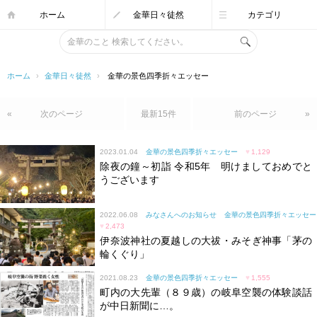
ホーム
金華日々徒然
カテゴリ
ホーム
›
金華日々徒然
›
金華の景色四季折々エッセー
«
次のページ
最新15件
前のページ
»
2023.01.04
金華の景色四季折々エッセー
♥
1,129
除夜の鐘～初詣 令和5年 明けましておめでと
うございます
2022.06.08
みなさんへのお知らせ
金華の景色四季折々エッセー
♥
2,473
伊奈波神社の夏越しの大祓・みそぎ神事「茅の
輪くぐり」
2021.08.23
金華の景色四季折々エッセー
♥
1,555
町内の大先輩（８９歳）の岐阜空襲の体験談話
が中日新聞に…。