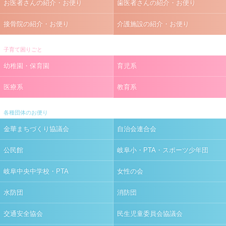
お医者さんの紹介・お便り
歯医者さんの紹介・お便り
接骨院の紹介・お便り
介護施設の紹介・お便り
子育て困りごと
幼稚園・保育園
育児系
医療系
教育系
各種団体のお便り
金華まちづくり協議会
自治会連合会
公民館
岐阜小・PTA・スポーツ少年団
岐阜中央中学校・PTA
女性の会
水防団
消防団
交通安全協会
民生児童委員会協議会