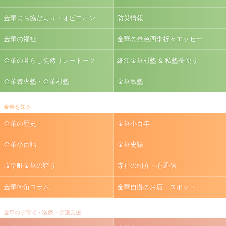
金華まち協だより・オピニオン
防災情報
金華の福祉
金華の景色四季折々エッセー
金華の暮らし徒然リレートーク
細江金華村塾 & 私塾長便り
金華篝火塾・金華村塾
金華私塾
金華を知る
金華の歴史
金華小百年
金華小百話
金華史誌
岐阜町金華の誇り
寺社の紹介・心通信
金華街角コラム
金華自慢のお店・スポット
金華の子育て・医療・介護支援