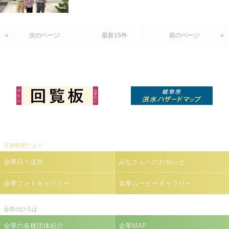
«
次のページ
最新15件
前のページ
»
互金助愛だより
金華日々徒然
みなさんへのお知らせ
金華フォトギャラリー
金華ムービーギャラリー
金華のひろば
金華の各種団体紹介
金華MAP