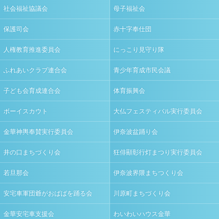
社会福祉協議会
母子福祉会
保護司会
赤十字奉仕団
人権教育推進委員会
にっこり見守り隊
ふれあいクラブ連合会
青少年育成市民会議
子ども会育成連合会
体育振興会
ボーイスカウト
大仏フェスティバル実行委員会
金華神輿奉賛実行委員会
伊奈波盆踊り会
井の口まちづくり会
狂俳顯彰行灯まつり実行委員会
若旦那会
伊奈波界隈まちつくり会
安宅車軍団爺がおばばを踊る会
川原町まちづくり会
金華安宅車支援会
わいわいハウス金華