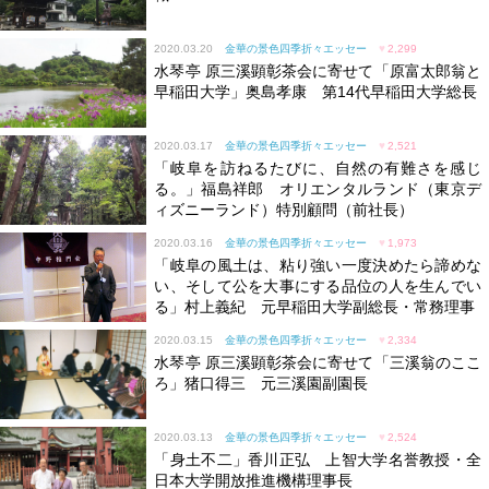
2020.03.20
金華の景色四季折々エッセー
♥
2,299
水琴亭 原三溪顕彰茶会に寄せて「原富太郎翁と
早稲田大学」奥島孝康 第14代早稲田大学総長
2020.03.17
金華の景色四季折々エッセー
♥
2,521
「岐阜を訪ねるたびに、自然の有難さを感じ
る。」福島祥郎 オリエンタルランド（東京デ
ィズニーランド）特別顧問（前社長）
2020.03.16
金華の景色四季折々エッセー
♥
1,973
「岐阜の風土は、粘り強い一度決めたら諦めな
い、そして公を大事にする品位の人を生んでい
る」村上義紀 元早稲田大学副総長・常務理事
2020.03.15
金華の景色四季折々エッセー
♥
2,334
水琴亭 原三溪顕彰茶会に寄せて「三溪翁のここ
ろ」猪口得三 元三溪園副園長
2020.03.13
金華の景色四季折々エッセー
♥
2,524
「身土不二」香川正弘 上智大学名誉教授・全
日本大学開放推進機構理事長