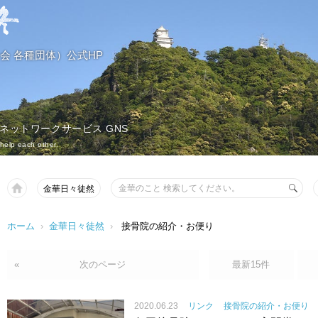
会 各種団体）公式HP
 ネットワークサービス GNS
help each other.
金華日々徒然
ホーム
›
金華日々徒然
›
接骨院の紹介・お便り
«
次のページ
最新15件
2020.06.23
リンク
接骨院の紹介・お便り