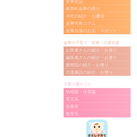
金華史誌
岐阜町金華の誇り
寺社の紹介・心通信
金華街角コラム
金華自慢のお店・スポット
金華の子育て・医療・介護支援
お医者さんの紹介・お便り
歯医者さんの紹介・お便り
接骨院の紹介・お便り
介護施設の紹介・お便り
子育て困りごと
幼稚園・保育園
育児系
医療系
教育系