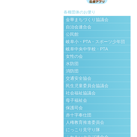
各種団体のお便り
金華まちづくり協議会
自治会連合会
公民館
岐阜小・PTA・スポーツ少年団
岐阜中央中学校・PTA
女性の会
水防団
消防団
交通安全協会
民生児童委員会協議会
社会福祉協議会
母子福祉会
保護司会
赤十字奉仕団
人権教育推進委員会
にっこり見守り隊