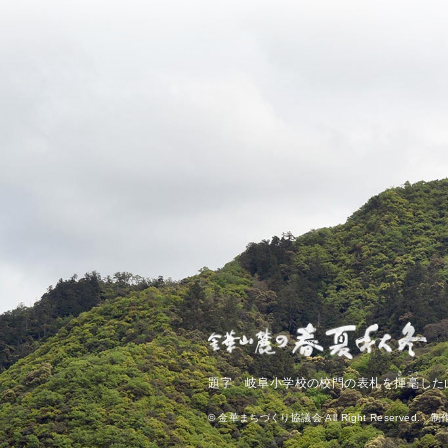
き
ごう
題字 岐阜小学校の校門の表札を
揮
毫
した
© 金華まちづくり協議会 All Right Reserved