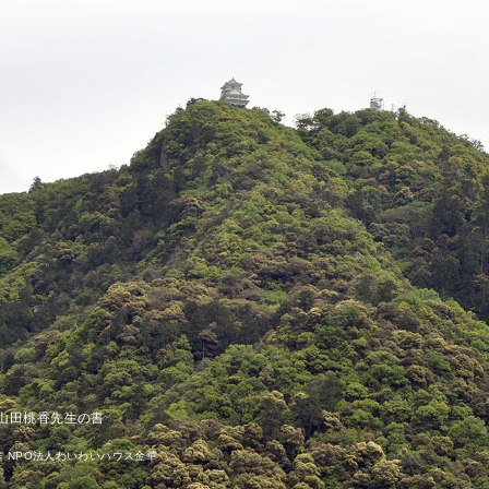
山田桃香先生の書
. 制作 NPO法人わいわいハウス金華