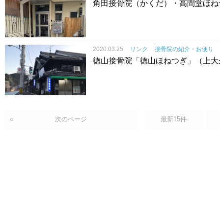
角田接骨院（かくだ）・高間堂ほね
2020.03.25
リンク
接骨院の紹介・お便り
徳山接骨院「徳山ほねつぎ」（上大
«
次のページ
最新15件