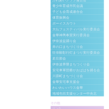
ふれあいクラブ連合会
青少年育成市民会議
子ども会育成連合会
体育振興会
ボーイスカウト
大仏フェスティバル実行委員会
金華神輿奉賛実行委員会
伊奈波盆踊り会
井の口まちづくり会
狂俳顯彰行灯まつり実行委員会
若旦那会
伊奈波界隈まちつくり会
安宅車軍団爺がおばばを踊る会
川原町まちづくり会
金華安宅車支援会
わいわいハウス金華
地域包括支援センター中央北
その他
リンク