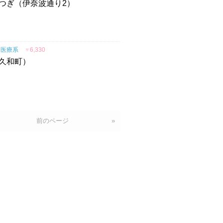
つぎ（伊奈波通り2）
医療系
♥
6,330
久和町）
前のページ
»