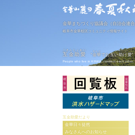
金華まちづくり協議会（自治会連合
岐阜市金華校区コミュニティ情報サイト
ごきんじょあい
きんか
互金助愛
“
金華
でお互い助け愛”
People who live in KINKA, connect each other, 
互金助愛だより
金華日々徒然
みなさんへのお知らせ