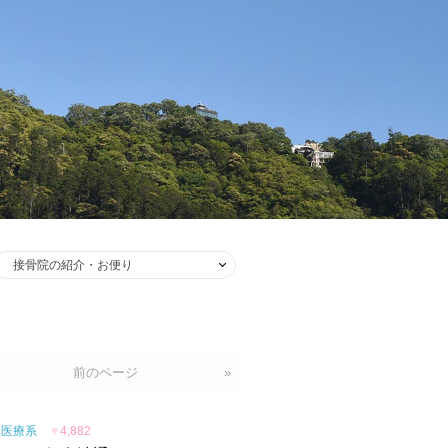
前のページ
»
医療系
♥
4,882