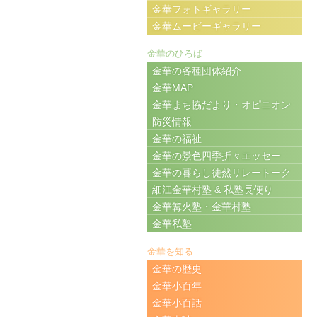
金華フォトギャラリー
金華ムービーギャラリー
金華のひろば
金華の各種団体紹介
金華MAP
金華まち協だより・オピニオン
防災情報
金華の福祉
金華の景色四季折々エッセー
金華の暮らし徒然リレートーク
細江金華村塾 & 私塾長便り
金華篝火塾・金華村塾
金華私塾
金華を知る
金華の歴史
金華小百年
金華小百話