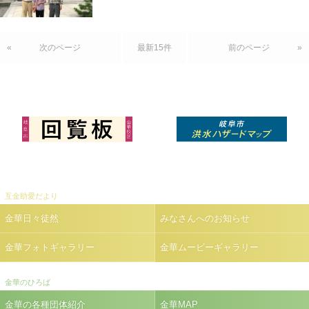
«
次のページ
最新15件
前のページ
»
互金助愛だより
金華日々徒然
みなさんへのお知らせ
金華フォトギャラリー
金華ムービーギャラリー
金華のひろば
金華の各種団体紹介
金華MAP