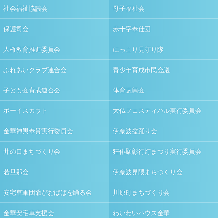
社会福祉協議会
母子福祉会
保護司会
赤十字奉仕団
人権教育推進委員会
にっこり見守り隊
ふれあいクラブ連合会
青少年育成市民会議
子ども会育成連合会
体育振興会
ボーイスカウト
大仏フェスティバル実行委員会
金華神輿奉賛実行委員会
伊奈波盆踊り会
井の口まちづくり会
狂俳顯彰行灯まつり実行委員会
若旦那会
伊奈波界隈まちつくり会
安宅車軍団爺がおばばを踊る会
川原町まちづくり会
金華安宅車支援会
わいわいハウス金華