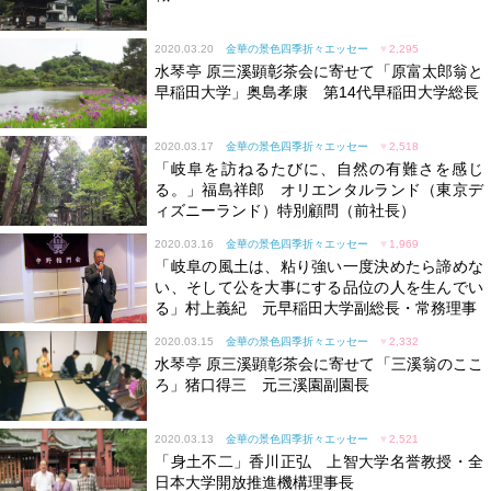
2020.03.20
金華の景色四季折々エッセー
♥
2,295
水琴亭 原三溪顕彰茶会に寄せて「原富太郎翁と
早稲田大学」奥島孝康 第14代早稲田大学総長
2020.03.17
金華の景色四季折々エッセー
♥
2,518
「岐阜を訪ねるたびに、自然の有難さを感じ
る。」福島祥郎 オリエンタルランド（東京デ
ィズニーランド）特別顧問（前社長）
2020.03.16
金華の景色四季折々エッセー
♥
1,969
「岐阜の風土は、粘り強い一度決めたら諦めな
い、そして公を大事にする品位の人を生んでい
る」村上義紀 元早稲田大学副総長・常務理事
2020.03.15
金華の景色四季折々エッセー
♥
2,332
水琴亭 原三溪顕彰茶会に寄せて「三溪翁のここ
ろ」猪口得三 元三溪園副園長
2020.03.13
金華の景色四季折々エッセー
♥
2,521
「身土不二」香川正弘 上智大学名誉教授・全
日本大学開放推進機構理事長