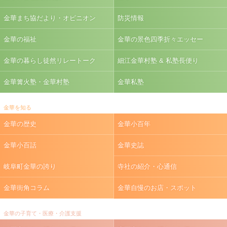
金華まち協だより・オピニオン
防災情報
金華の福祉
金華の景色四季折々エッセー
金華の暮らし徒然リレートーク
細江金華村塾 & 私塾長便り
金華篝火塾・金華村塾
金華私塾
金華を知る
金華の歴史
金華小百年
金華小百話
金華史誌
岐阜町金華の誇り
寺社の紹介・心通信
金華街角コラム
金華自慢のお店・スポット
金華の子育て・医療・介護支援