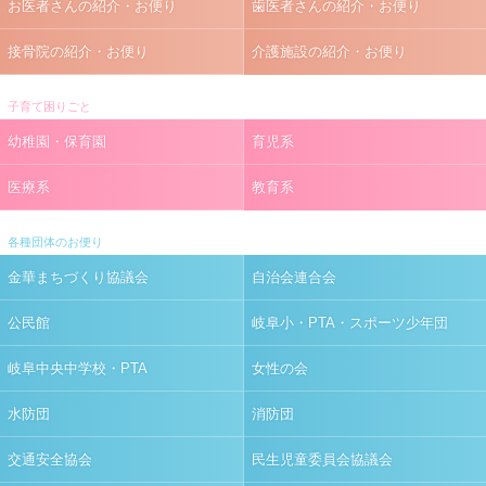
お医者さんの紹介・お便り
歯医者さんの紹介・お便り
接骨院の紹介・お便り
介護施設の紹介・お便り
子育て困りごと
幼稚園・保育園
育児系
医療系
教育系
各種団体のお便り
金華まちづくり協議会
自治会連合会
公民館
岐阜小・PTA・スポーツ少年団
岐阜中央中学校・PTA
女性の会
水防団
消防団
交通安全協会
民生児童委員会協議会