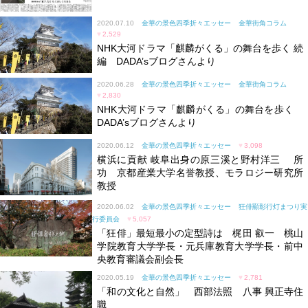
2020.07.10
金華の景色四季折々エッセー
金華街角コラム
♥
2,529
NHK大河ドラマ「麒麟がくる」の舞台を歩く 続
編 DADA’sブログさんより
2020.06.28
金華の景色四季折々エッセー
金華街角コラム
♥
2,830
NHK大河ドラマ「麒麟がくる」の舞台を歩く
DADA’sブログさんより
2020.06.12
金華の景色四季折々エッセー
♥
3,098
横浜に貢献 岐阜出身の原三溪と野村洋三 所
功 京都産業大学名誉教授、モラロジー研究所
教授
2020.06.02
金華の景色四季折々エッセー
狂俳顯彰行灯まつり実
行委員会
♥
5,057
「狂俳」最短最小の定型詩は 梶田 叡一 桃山
学院教育大学学長・元兵庫教育大学学長・前中
央教育審議会副会長
2020.05.19
金華の景色四季折々エッセー
♥
2,781
「和の文化と自然」 西部法照 八事 興正寺住
職