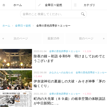
ホーム
金華日々徒然
カテゴリ
ホーム
›
金華日々徒然
›
金華の景色四季折々エッセー
«
次のページ
最新15件
前のページ
»
2023.01.04
金華の景色四季折々エッセー
♥
1,124
除夜の鐘～初詣 令和5年 明けましておめでと
うございます
2022.06.08
みなさんへのお知らせ
金華の景色四季折々エッセー
♥
2,464
伊奈波神社の夏越しの大祓・みそぎ神事「茅の
輪くぐり」
2021.08.23
金華の景色四季折々エッセー
♥
1,553
町内の大先輩（８９歳）の岐阜空襲の体験談話
が中日新聞に…。