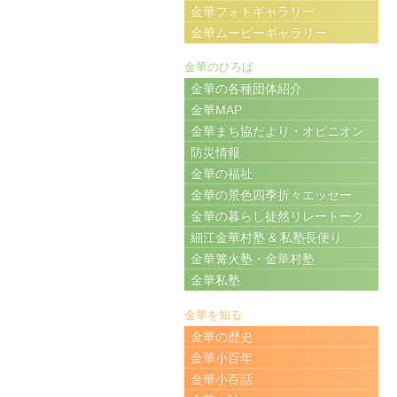
金華フォトギャラリー
金華ムービーギャラリー
金華のひろば
金華の各種団体紹介
金華MAP
金華まち協だより・オピニオン
防災情報
金華の福祉
金華の景色四季折々エッセー
金華の暮らし徒然リレートーク
細江金華村塾 & 私塾長便り
金華篝火塾・金華村塾
金華私塾
金華を知る
金華の歴史
金華小百年
金華小百話