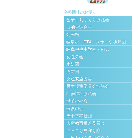
各種団体のお便り
金華まちづくり協議会
自治会連合会
公民館
岐阜小・PTA・スポーツ少年団
岐阜中央中学校・PTA
女性の会
水防団
消防団
交通安全協会
民生児童委員会協議会
社会福祉協議会
母子福祉会
保護司会
赤十字奉仕団
人権教育推進委員会
にっこり見守り隊