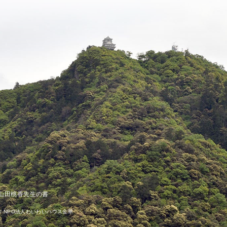
山田桃香先生の書
. 制作 NPO法人わいわいハウス金華