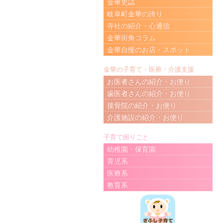
金華史誌
岐阜町金華の誇り
寺社の紹介・心通信
金華街角コラム
金華自慢のお店・スポット
金華の子育て・医療・介護支援
お医者さんの紹介・お便り
歯医者さんの紹介・お便り
接骨院の紹介・お便り
介護施設の紹介・お便り
子育て困りごと
幼稚園・保育園
育児系
医療系
教育系