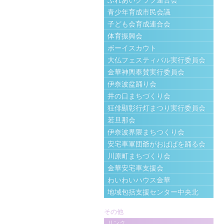
ふれあいクラブ連合会
青少年育成市民会議
子ども会育成連合会
体育振興会
ボーイスカウト
大仏フェスティバル実行委員会
金華神輿奉賛実行委員会
伊奈波盆踊り会
井の口まちづくり会
狂俳顯彰行灯まつり実行委員会
若旦那会
伊奈波界隈まちつくり会
安宅車軍団爺がおばばを踊る会
川原町まちづくり会
金華安宅車支援会
わいわいハウス金華
地域包括支援センター中央北
その他
リンク