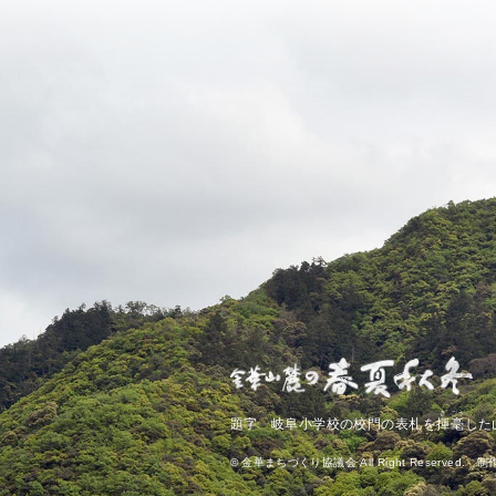
き
ごう
題字 岐阜小学校の校門の表札を
揮
毫
した
© 金華まちづくり協議会 All Right Reserved