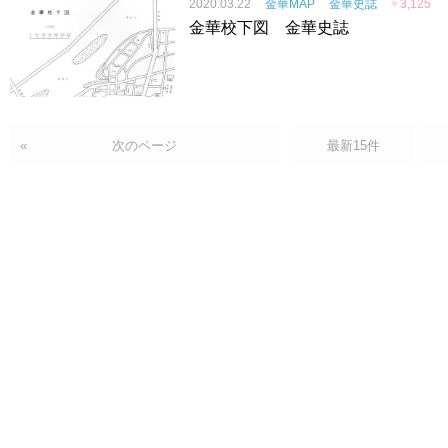
2020.03.22
金華MAP
金華史誌
♥
3,125
金華校下図 金華史誌
«
次のページ
最新15件