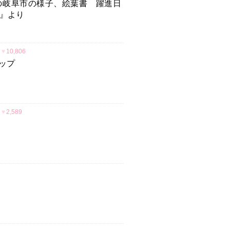
の岐阜市の様子、絵葉書 躍進日
風』より
♥
10,806
ップ
♥
2,589