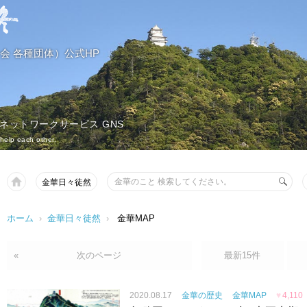
会 各種団体）公式HP
 ネットワークサービス GNS
help each other.
金華日々徒然
ホーム
›
金華日々徒然
›
金華MAP
«
次のページ
最新15件
2020.08.17
金華の歴史
金華MAP
♥
4,110