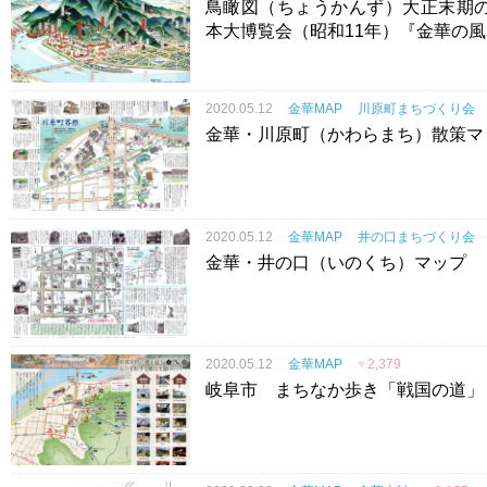
鳥瞰図（ちょうかんず）大正末期
本大博覧会（昭和11年）『金華の
2020.05.12
金華MAP
川原町まちづくり会
金華・川原町（かわらまち）散策マ
2020.05.12
金華MAP
井の口まちづくり会
金華・井の口（いのくち）マップ
2020.05.12
金華MAP
♥
2,379
岐阜市 まちなか歩き「戦国の道」