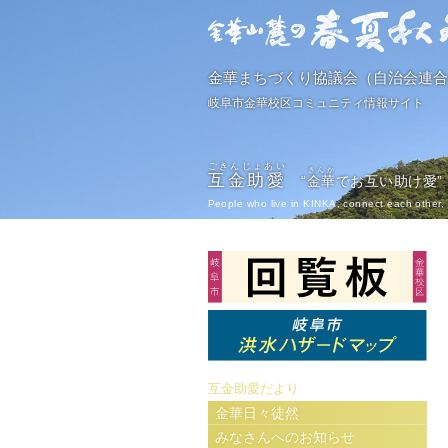
金華まちづくり協議会（自治会連合
岐阜市金華校区コミュニティ情報サイト
ごきんじょあい
きんか
互金助愛
“
金華
でお互い助け愛”
People who live in KINKA, connect each other, 
互金助愛だより
金華日々徒然
みなさんへのお知らせ