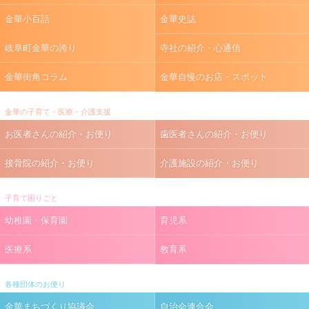
金華小百話
金華史誌
岐阜町金華の誇り
寺社の紹介・心通信
金華街角コラム
金華自慢のお店・スポット
金華の子育て・医療・介護支援
お医者さんの紹介・お便り
歯医者さんの紹介・お便り
接骨院の紹介・お便り
介護施設の紹介・お便り
子育て困りごと
幼稚園・保育園
育児系
医療系
教育系
各種団体のお便り
金華まちづくり協議会
自治会連合会