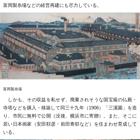
富岡製糸場などの経営再建にも尽力している。
富岡製糸場
しかも、その収益を私せず、廃棄されそうな国宝級の仏殿・
寺塔などを購入・移築して同三十九年（1906）「三溪園」を造
り、市民に無料で公開（没後、横浜市に寄贈）。また、そこに
若い日本画家（安田靫彦・前田青邨など）を住まわせ育成して
いる。