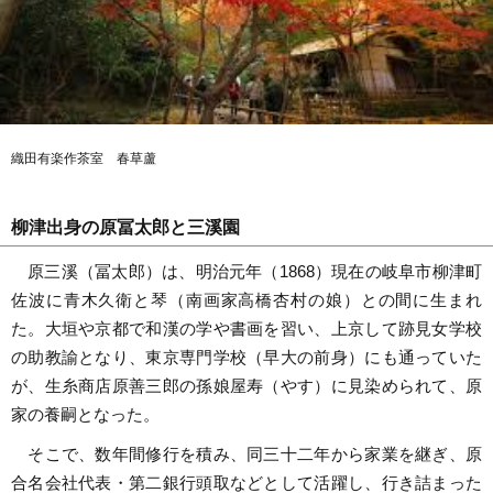
織田有楽作茶室 春草蘆
柳津出身の原冨太郎と三溪園
原三溪（冨太郎）は、明治元年（1868）現在の岐阜市柳津町
佐波に青木久衛と琴（南画家高橋杏村の娘）との間に生まれ
た。大垣や京都で和漢の学や書画を習い、上京して跡見女学校
の助教諭となり、東京専門学校（早大の前身）にも通っていた
が、生糸商店原善三郎の孫娘屋寿（やす）に見染められて、原
家の養嗣となった。
そこで、数年間修行を積み、同三十二年から家業を継ぎ、原
合名会社代表・第二銀行頭取などとして活躍し、行き詰まった