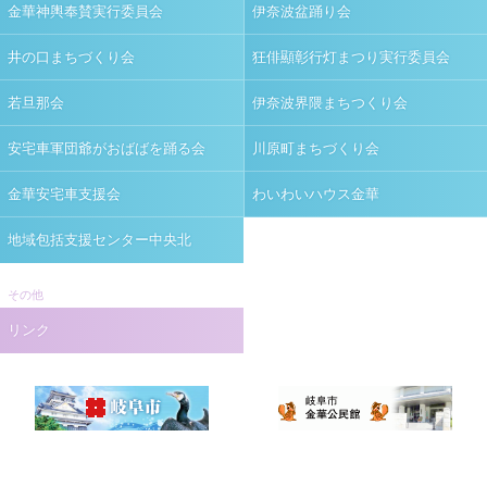
金華神輿奉賛実行委員会
伊奈波盆踊り会
井の口まちづくり会
狂俳顯彰行灯まつり実行委員会
若旦那会
伊奈波界隈まちつくり会
安宅車軍団爺がおばばを踊る会
川原町まちづくり会
金華安宅車支援会
わいわいハウス金華
地域包括支援センター中央北
その他
リンク