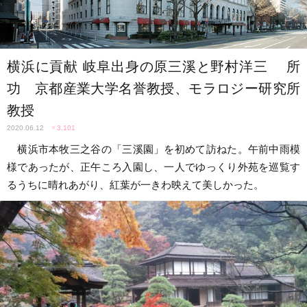
横浜に貢献 岐阜出身の原三溪と野村洋三 所
功 京都産業大学名誉教授、モラロジー研究所
教授
2020.06.12
♥
3,101
横浜市本牧三之谷の「三溪園」を初めて訪ねた。午前中雨模
様であったが、正午ころ入園し、一人でゆっくり外苑を巡覧す
るうちに晴れあがり、紅葉が一きわ映えて美しかった。