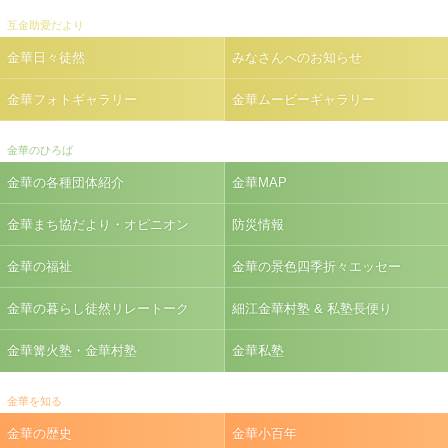
互金助愛だより
金華日々徒然
みなさんへのお知らせ
金華フォトギャラリー
金華ムービーギャラリー
金華のひろば
金華の各種団体紹介
金華MAP
金華まち協だより・オピニオン
防災情報
金華の福祉
金華の景色四季折々エッセー
金華の暮らし徒然リレートーク
細江金華村塾 & 私塾長便り
金華篝火塾・金華村塾
金華私塾
金華を知る
金華の歴史
金華小百年