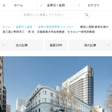
ホーム
金華日々徒然
カテゴリ
ホーム
›
金華日々徒然
›
金華の景色四季折々エッセー
›
横浜に貢献 岐阜出身の
原三溪と野村洋三 所 功 京都産業大学名誉教授、モラロジー研究所教授
«
次の記事
最新15件
前の記事
»