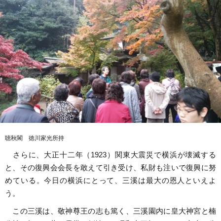
聴秋閣 徳川家光所持
さらに、大正十二年（1923）関東大震災で横浜が壊滅する
と、その復興会会長を敢えて引き受け、私財も注いで復興に努
めている。今日の横浜にとって、三溪は最大の恩人といえよ
う。
この三溪は、敬神尊王の志も篤く、三溪園内に皇大神宮と楠