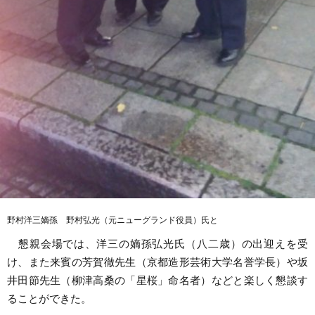
野村洋三嫡孫 野村弘光（元ニューグランド役員）氏と
懇親会場では、洋三の嫡孫弘光氏（八二歳）の出迎えを受
け、また来賓の芳賀徹先生（京都造形芸術大学名誉学長）や坂
井田節先生（柳津高桑の「星桜」命名者）などと楽しく懇談す
ることができた。