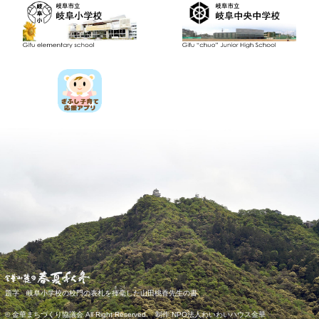
き
ごう
題字 岐阜小学校の校門の表札を
揮
毫
した山田桃香先生の書
© 金華まちづくり協議会 All Right Reserved. 制作 NPO法人わいわいハウス金華