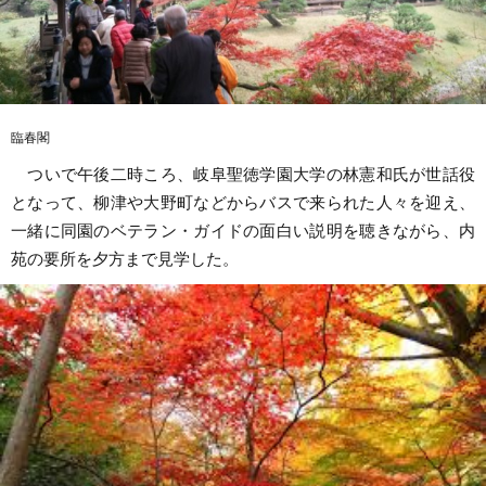
臨春閣
ついで午後二時ころ、岐阜聖徳学園大学の林憲和氏が世話役
となって、柳津や大野町などからバスで来られた人々を迎え、
一緒に同園のベテラン・ガイドの面白い説明を聴きながら、内
苑の要所を夕方まで見学した。