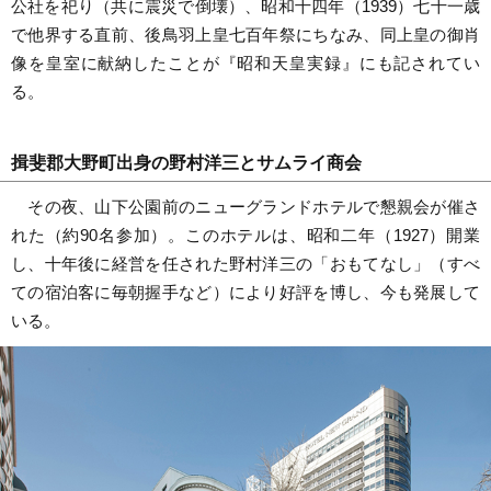
公社を祀り（共に震災で倒壊）、昭和十四年（1939）七十一歳
で他界する直前、後鳥羽上皇七百年祭にちなみ、同上皇の御肖
像を皇室に献納したことが『昭和天皇実録』にも記されてい
る。
揖斐郡大野町出身の野村洋三とサムライ商会
その夜、山下公園前のニューグランドホテルで懇親会が催さ
れた（約90名参加）。このホテルは、昭和二年（1927）開業
し、十年後に経営を任された野村洋三の「おもてなし」（すべ
ての宿泊客に毎朝握手など）により好評を博し、今も発展して
いる。