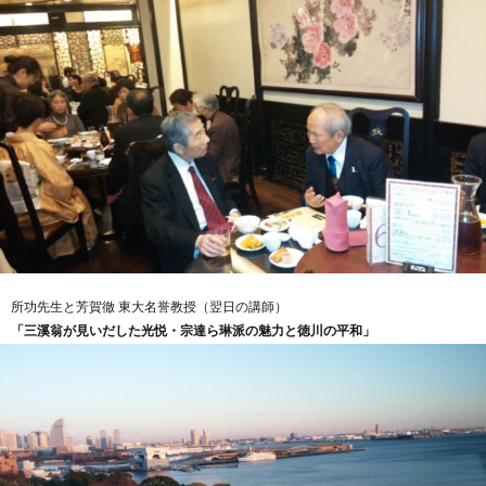
所功先生と芳賀徹 東大名誉教授（翌日の講師）
「三溪翁が見いだした光悦・宗達ら琳派の魅力と徳川の平和」