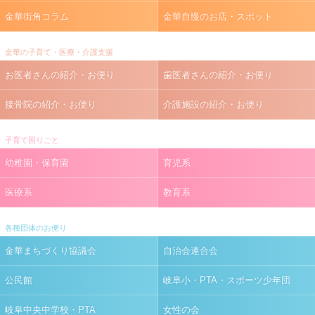
金華街角コラム
金華自慢のお店・スポット
金華の子育て・医療・介護支援
お医者さんの紹介・お便り
歯医者さんの紹介・お便り
接骨院の紹介・お便り
介護施設の紹介・お便り
子育て困りごと
幼稚園・保育園
育児系
医療系
教育系
各種団体のお便り
金華まちづくり協議会
自治会連合会
公民館
岐阜小・PTA・スポーツ少年団
岐阜中央中学校・PTA
女性の会