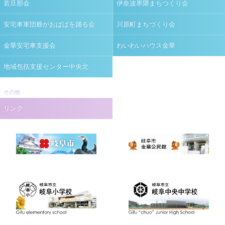
若旦那会
伊奈波界隈まちつくり会
安宅車軍団爺がおばばを踊る会
川原町まちづくり会
金華安宅車支援会
わいわいハウス金華
地域包括支援センター中央北
その他
リンク