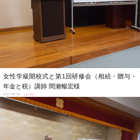
女性学級開校式と第1回研修会（相続・贈与・
年金と税）講師 間瀨暢宏様
2022.06.15
♥
1,281