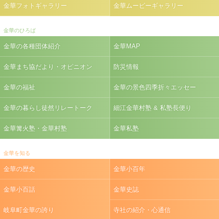
金華フォトギャラリー
金華ムービーギャラリー
金華のひろば
金華の各種団体紹介
金華MAP
金華まち協だより・オピニオン
防災情報
金華の福祉
金華の景色四季折々エッセー
金華の暮らし徒然リレートーク
細江金華村塾 & 私塾長便り
金華篝火塾・金華村塾
金華私塾
金華を知る
金華の歴史
金華小百年
金華小百話
金華史誌
岐阜町金華の誇り
寺社の紹介・心通信