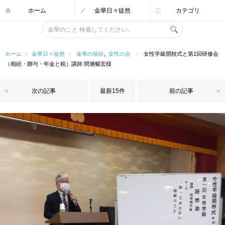
ホーム
金華日々徒然
カテゴリ
ホーム
›
金華日々徒然
›
金華の福祉
,
女性の会
›
女性学級開校式と第1回研修会
（相続・贈与・年金と税）講師 間瀨暢宏様
«
次の記事
最新15件
前の記事
»