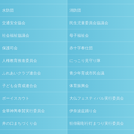
水防団
消防団
交通安全協会
民生児童委員会協議会
社会福祉協議会
母子福祉会
保護司会
赤十字奉仕団
人権教育推進委員会
にっこり見守り隊
ふれあいクラブ連合会
青少年育成市民会議
子ども会育成連合会
体育振興会
ボーイスカウト
大仏フェスティバル実行委員会
金華神輿奉賛実行委員会
伊奈波盆踊り会
井の口まちづくり会
狂俳顯彰行灯まつり実行委員会