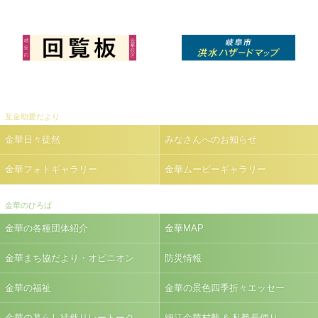
互金助愛だより
金華日々徒然
みなさんへのお知らせ
金華フォトギャラリー
金華ムービーギャラリー
金華のひろば
金華の各種団体紹介
金華MAP
金華まち協だより・オピニオン
防災情報
金華の福祉
金華の景色四季折々エッセー
金華の暮らし徒然リレートーク
細江金華村塾 & 私塾長便り