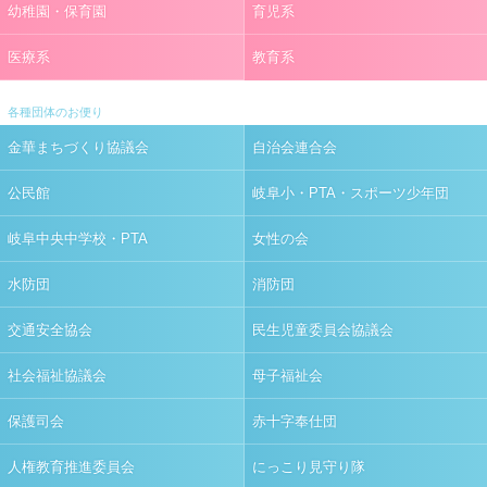
幼稚園・保育園
育児系
医療系
教育系
各種団体のお便り
金華まちづくり協議会
自治会連合会
公民館
岐阜小・PTA・スポーツ少年団
岐阜中央中学校・PTA
女性の会
水防団
消防団
交通安全協会
民生児童委員会協議会
社会福祉協議会
母子福祉会
保護司会
赤十字奉仕団
人権教育推進委員会
にっこり見守り隊