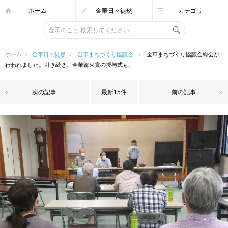
ホーム
金華日々徒然
カテゴリ
ホーム
›
金華日々徒然
›
金華まちづくり協議会
›
金華まちづくり協議会総会が
行われました。引き続き、金華篝火賞の授与式も。
«
次の記事
最新15件
前の記事
»