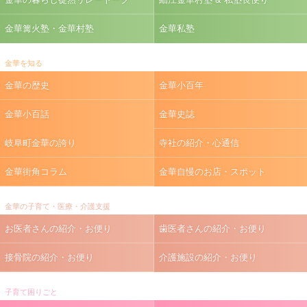
金華篝火塾・金華村塾
金華私塾
金華を知る
金華の歴史
金華小百年
金華小百話
金華史誌
岐阜町金華の誇り
寺社の紹介・心通信
金華街角コラム
金華自慢のお店・スポット
金華の子育て・医療・介護支援
お医者さんの紹介・お便り
歯医者さんの紹介・お便り
接骨院の紹介・お便り
介護施設の紹介・お便り
子育て困りごと