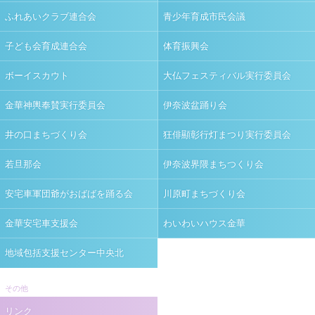
ふれあいクラブ連合会
青少年育成市民会議
子ども会育成連合会
体育振興会
ボーイスカウト
大仏フェスティバル実行委員会
金華神輿奉賛実行委員会
伊奈波盆踊り会
井の口まちづくり会
狂俳顯彰行灯まつり実行委員会
若旦那会
伊奈波界隈まちつくり会
安宅車軍団爺がおばばを踊る会
川原町まちづくり会
金華安宅車支援会
わいわいハウス金華
地域包括支援センター中央北
その他
リンク