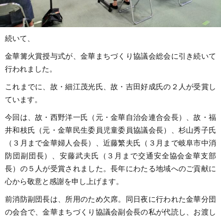
続いて、
金華篝火賞授与式が、金華まちづくり協議会総会に引き続いて
行われました。
これまでに、故・細江茂光氏、故・吉田好成氏の２人が受賞し
ています。
今回は、故・西野洋一氏（元・金華自治会連合会長）、故・福
井和枝氏（元・金華民生委員児童委員協議会長）、杉山秀子氏
（３月まで金華婦人会長）、近藤繁夫氏（３月まで岐阜市中消
防団副団長）、安藤武夫氏（３月まで交通安全協会金華支部
長）の５人が受賞されました。長年にわたる地域へのご貢献に
心から敬意と感謝を申し上げます。
前消防副団長は、所用のため欠席。同日夜に行われた金華分団
の会合で、金華まちづくり協議会副会長の私が代読し、お渡し