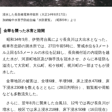
浸水した長良橋電車停留所（大正14年8月17日）
加納輪中水害予防組合編『水防要覧』（昭和5年）より
金華を襲った水害と陸閘
昭和34年9月、伊勢湾台風により長良川は大出水となった。
岐車市忠節の測水所では、27日午前5時に、警戒水位を3メート
ル上回る5.5メートルの水位を記録し、長良橋付近の内堤防を越
えた水が、河原町地区及び御手洗を冠水させ、さらに本堤防も
溢涜して大宮町、大仏町、松ケ枝町、梶川町の一部までもが浸
水した。
金華地区の被害は、全壊6棟、半壊9棟、床上浸水470棟、床
下浸水230棟を数えるとともに（28日判明分）、観覧船や荷船
なども多数流失した。
さらに、翌年8月に襲来した台風11、12号では再び長良川が
増水し、校区では床上浸水218棟、床下浸水50棟（16日現在）