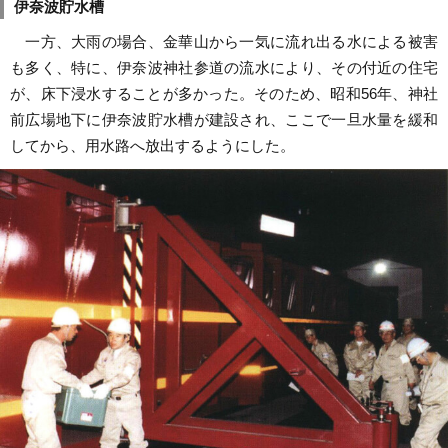
伊奈波貯水槽
一方、大雨の場合、金華山から一気に流れ出る水による被害
も多く、特に、伊奈波神社参道の流水により、その付近の住宅
が、床下浸水することが多かった。そのため、昭和56年、神社
前広場地下に伊奈波貯水槽が建設され、ここで一旦水量を緩和
してから、用水路へ放出するようにした。