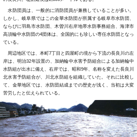
水防団員は、一般的に消防団員が兼務していることが多い。
しかし、岐阜県ではこの金華水防団が所属する岐阜市水防団、
ならびに羽島市水防団、木曽川右岸地帯水防事務組合、海津市
高須輪中水防団の4団体は、全国的にも珍しい専任水防団となっ
ている。
周辺地区では、本町7丁目と四屋町の境から下流の長良川の左
岸は、明治32年設置の、加納輪中水害予防組合による加納輪中
水防組が出水に備え、右岸では、昭和9年、名称を変えた長良川
北水害予防組合が、川北水防組を組織していた。それに比較し
て、金華地区では、水防団結成までの歴史が浅く、当初は大変
苦労したと伝えられている。