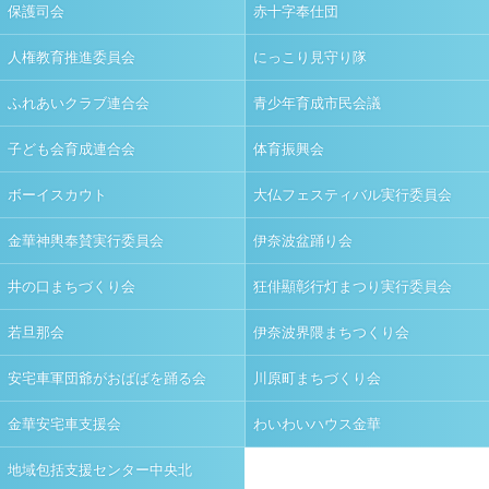
保護司会
赤十字奉仕団
人権教育推進委員会
にっこり見守り隊
ふれあいクラブ連合会
青少年育成市民会議
子ども会育成連合会
体育振興会
ボーイスカウト
大仏フェスティバル実行委員会
金華神輿奉賛実行委員会
伊奈波盆踊り会
井の口まちづくり会
狂俳顯彰行灯まつり実行委員会
若旦那会
伊奈波界隈まちつくり会
安宅車軍団爺がおばばを踊る会
川原町まちづくり会
金華安宅車支援会
わいわいハウス金華
地域包括支援センター中央北