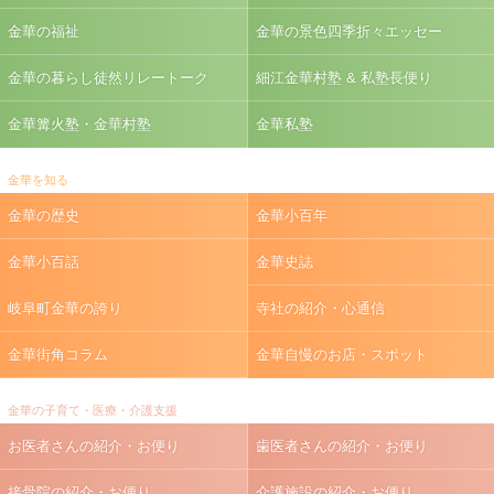
金華の福祉
金華の景色四季折々エッセー
金華の暮らし徒然リレートーク
細江金華村塾 & 私塾長便り
金華篝火塾・金華村塾
金華私塾
金華を知る
金華の歴史
金華小百年
金華小百話
金華史誌
岐阜町金華の誇り
寺社の紹介・心通信
金華街角コラム
金華自慢のお店・スポット
金華の子育て・医療・介護支援
お医者さんの紹介・お便り
歯医者さんの紹介・お便り
接骨院の紹介・お便り
介護施設の紹介・お便り