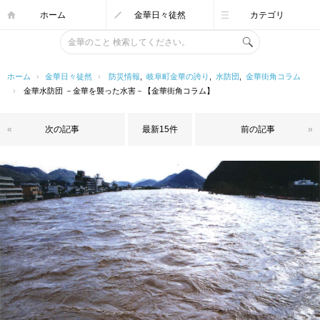
ホーム
金華日々徒然
カテゴリ
ホーム
›
金華日々徒然
›
防災情報
,
岐阜町金華の誇り
,
水防団
,
金華街角コラム
›
金華水防団 －金華を襲った水害－【金華街角コラム】
«
次の記事
最新15件
前の記事
»