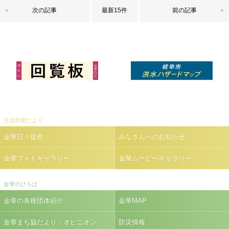
«
次の記事
最新15件
前の記事
»
互金助愛だより
金華日々徒然
みなさんへのお知らせ
金華フォトギャラリー
金華ムービーギャラリー
金華のひろば
金華の各種団体紹介
金華MAP
金華まち協だより・オピニオン
防災情報