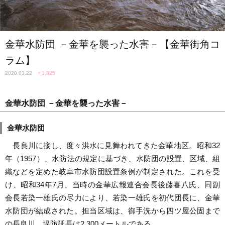
金華水防団 －金華を襲った水害－【金華街角コ
ラム】
2020.03.22
♥
3,825
金華水防団 －金華を襲った水害－
金華水防団
長良川に接し、度々洪水に見舞われてきた金華地区。昭和32
年（1957）、水防法の規定に基づき、水防団の設置、区域、組
織などを定めた岐阜市水防団設置条例が制定された。これを受
け、昭和34年7月、当時の金華広報連合会長後藤喜八氏、同副
会長若染一雄氏の尽力により、若染一雄氏を初代団長に、金華
水防団が結成された。担当区域は、御手洗から四ツ屋公固まで
の長良川。堤防延長は2,300メートルである。