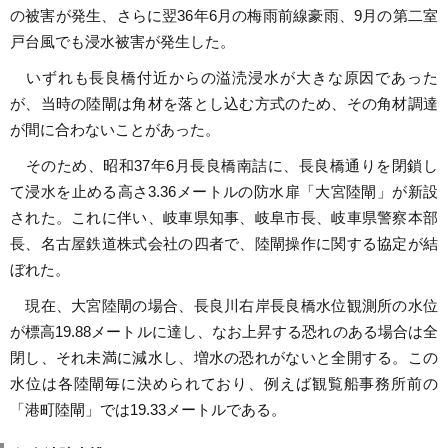
の被害が発生、さらに翌36年6月の梅雨前線豪雨、9月の第二室
戸台風でも浸水被害が発生した。
いずれも長良橋付近からの溢涜浸水が大きな原因であった
が、当時の陸閘は角材を落とし込む方式のため、その角材調達
が間に合わないことがあった。
そのため、昭和37年6月長良橋南詰に、長良橋通りを閉鎖し
て浸水を止める高さ3.36メートルの防水扉「大宮陸閘」が新設
された。これに伴い、岐車県知事、岐阜市長、岐車県警察本部
長、名古屋鉄道株式会社の四者で、陸閘操作に関する協定が結
ぼれた。
現在、大宮陸閘の場合、長良川右岸長良橋水位観測所の水位
が標高19.88メートルに達し、なお上昇する恐れのある場合は全
閉し、それ未満に減水し、増水の恐れがないと全開する。この
水位は各陸閘毎に決められており、例えば観覧船事務所前の
「港町陸閘」では19.33メートルである。