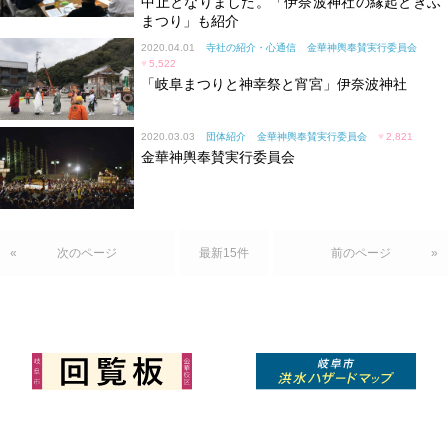
中止となりました。「伊奈波神社の縁起とぎふ
まつり」も紹介
2020.04.01
寺社の紹介・心通信
金華神輿奉賛実行委員会
♥
5,522
「岐阜まつりと神幸祭と宵宮」伊奈波神社
2020.03.03
団体紹介
金華神輿奉賛実行委員会
♥
2,821
金華神輿奉賛実行委員会
«
次のページ
最新15件
前のページ
»