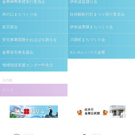
金華神輿奉賛実行委員会
伊奈波盆踊り会
井の口まちづくり会
狂俳顯彰行灯まつり実行委員会
若旦那会
伊奈波界隈まちつくり会
安宅車軍団爺がおばばを踊る会
川原町まちづくり会
金華安宅車支援会
わいわいハウス金華
地域包括支援センター中央北
その他
リンク