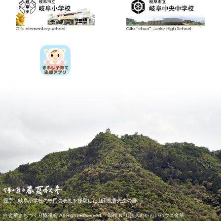
き
ごう
題字 岐阜小学校の校門の表札を
揮
毫
した山田桃香先生の書
© 金華まちづくり協議会 All Right Reserved. 制作 NPO法人わいわいハウス金華