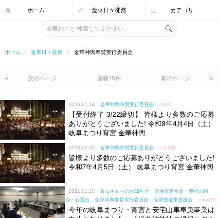
ホーム
金華日々徒然
カテゴリ
ホーム
›
金華日々徒然
›
金華神輿奉賛実行委員会
«
次のページ
最新15件
前のページ
»
2026.01.14
金華神輿奉賛実行委員会
♥
605
【受付終了 3/22締切】 皆様より多数のご応募
ありがとうございました! 令和8年4月4日（土）
岐阜まつり宵宮 金華神輿
2025.02.05
金華神輿奉賛実行委員会
♥
1,767
皆様より多数のご応募ありがとうございました!
令和7年4月5日（土） 岐阜まつり宵宮 金華神輿
2021.01.10
みなさんへのお知らせ
自治会連合会
寺社の紹
介・心通信
金華神輿奉賛実行委員会
金華安宅車支援会
♥
4,422
今年の岐阜まつり・宵宮と安宅山車奉曳事業は