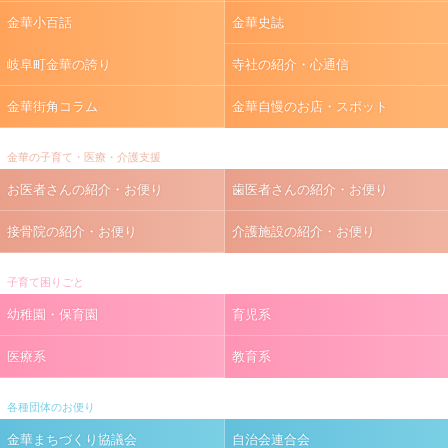
金華小百話
金華史誌
岐阜町金華の誇り
寺社の紹介・心通信
金華街角コラム
金華自慢のお店・スポット
金華の子育て・医療・介護支援
お医者さんの紹介・お便り
歯医者さんの紹介・お便り
接骨院の紹介・お便り
介護施設の紹介・お便り
子育て困りごと
幼稚園・保育園
育児系
医療系
教育系
各種団体のお便り
金華まちづくり協議会
自治会連合会