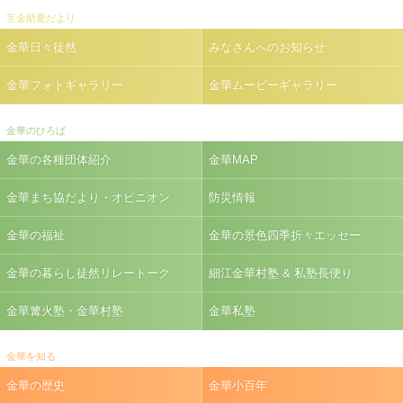
互金助愛だより
金華日々徒然
みなさんへのお知らせ
金華フォトギャラリー
金華ムービーギャラリー
金華のひろば
金華の各種団体紹介
金華MAP
金華まち協だより・オピニオン
防災情報
金華の福祉
金華の景色四季折々エッセー
金華の暮らし徒然リレートーク
細江金華村塾 & 私塾長便り
金華篝火塾・金華村塾
金華私塾
金華を知る
金華の歴史
金華小百年