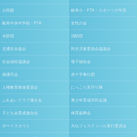
公民館
岐阜小・PTA・スポーツ少年団
岐阜中央中学校・PTA
女性の会
水防団
消防団
交通安全協会
民生児童委員会協議会
社会福祉協議会
母子福祉会
保護司会
赤十字奉仕団
人権教育推進委員会
にっこり見守り隊
ふれあいクラブ連合会
青少年育成市民会議
子ども会育成連合会
体育振興会
ボーイスカウト
大仏フェスティバル実行委員会