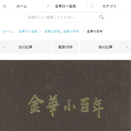
ホーム
金華日々徒然
カテゴリ
ホーム
›
金華日々徒然
›
金華の歴史
,
金華小百年
›
金華小百年
«
次の記事
最新15件
前の記事
»