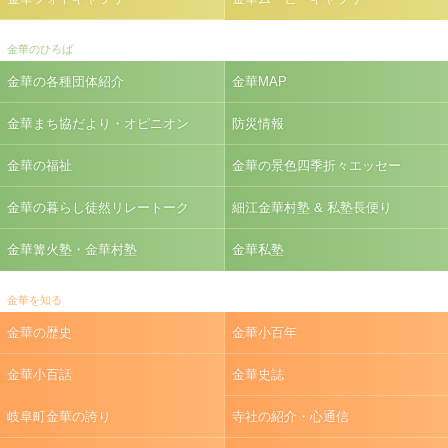
金華のひろば
金華の各種団体紹介
金華MAP
金華まち協だより・オピニオン
防災情報
金華の福祉
金華の景色四季折々エッセー
金華の暮らし徒然リレートーク
細江金華村塾 & 私塾長便り
金華篝火塾・金華村塾
金華私塾
金華を知る
金華の歴史
金華小百年
金華小百話
金華史誌
岐阜町金華の誇り
寺社の紹介・心通信