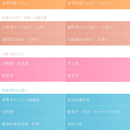
金華街角コラム
金華自慢のお店・スポット
金華の子育て・医療・介護支援
お医者さんの紹介・お便り
歯医者さんの紹介・お便り
接骨院の紹介・お便り
介護施設の紹介・お便り
子育て困りごと
幼稚園・保育園
育児系
医療系
教育系
各種団体のお便り
金華まちづくり協議会
自治会連合会
公民館
岐阜小・PTA・スポーツ少年団
岐阜中央中学校・PTA
女性の会