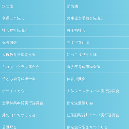
水防団
消防団
交通安全協会
民生児童委員会協議会
社会福祉協議会
母子福祉会
保護司会
赤十字奉仕団
人権教育推進委員会
にっこり見守り隊
ふれあいクラブ連合会
青少年育成市民会議
子ども会育成連合会
体育振興会
ボーイスカウト
大仏フェスティバル実行委員会
金華神輿奉賛実行委員会
伊奈波盆踊り会
井の口まちづくり会
狂俳顯彰行灯まつり実行委員会
若旦那会
伊奈波界隈まちつくり会