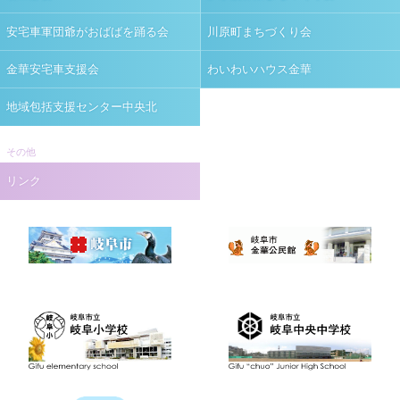
安宅車軍団爺がおばばを踊る会
川原町まちづくり会
金華安宅車支援会
わいわいハウス金華
地域包括支援センター中央北
その他
リンク