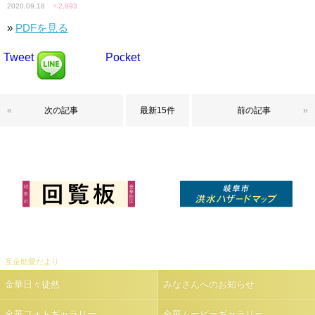
2020.09.18
♥
2,893
»
PDFを見る
Tweet
Pocket
«
次の記事
最新15件
前の記事
»
互金助愛だより
金華日々徒然
みなさんへのお知らせ
金華フォトギャラリー
金華ムービーギャラリー