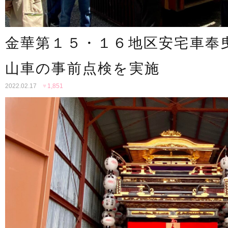
金華第１５・１６地区安宅車奉
山車の事前点検を実施
2022.02.17
♥
1,851