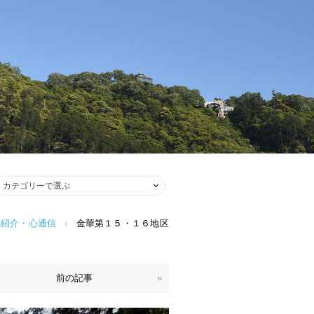
の紹介・心通信
›
金華第１５・１６地区
前の記事
»