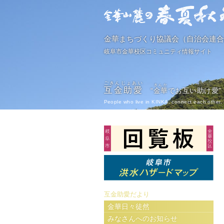
金華まちづくり協議会（自治会連合
岐阜市金華校区コミュニティ情報サイト
ごきんじょあい
きんか
互金助愛
“
金華
でお互い助け愛”
People who live in KINKA, connect each other, 
互金助愛だより
金華日々徒然
みなさんへのお知らせ