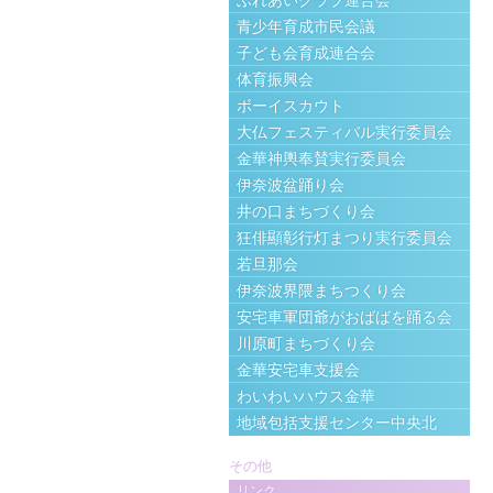
ふれあいクラブ連合会
青少年育成市民会議
子ども会育成連合会
体育振興会
ボーイスカウト
大仏フェスティバル実行委員会
金華神輿奉賛実行委員会
伊奈波盆踊り会
井の口まちづくり会
狂俳顯彰行灯まつり実行委員会
若旦那会
伊奈波界隈まちつくり会
安宅車軍団爺がおばばを踊る会
川原町まちづくり会
金華安宅車支援会
わいわいハウス金華
地域包括支援センター中央北
その他
リンク