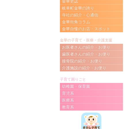
金華史誌
岐阜町金華の誇り
寺社の紹介・心通信
金華街角コラム
金華自慢のお店・スポット
金華の子育て・医療・介護支援
お医者さんの紹介・お便り
歯医者さんの紹介・お便り
接骨院の紹介・お便り
介護施設の紹介・お便り
子育て困りごと
幼稚園・保育園
育児系
医療系
教育系