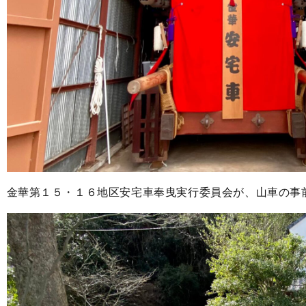
金華第１５・１６地区安宅車奉曳実行委員会が、山車の事