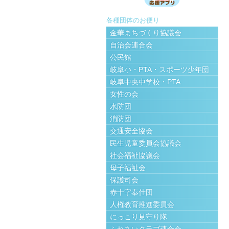
各種団体のお便り
金華まちづくり協議会
自治会連合会
公民館
岐阜小・PTA・スポーツ少年団
岐阜中央中学校・PTA
女性の会
水防団
消防団
交通安全協会
民生児童委員会協議会
社会福祉協議会
母子福祉会
保護司会
赤十字奉仕団
人権教育推進委員会
にっこり見守り隊