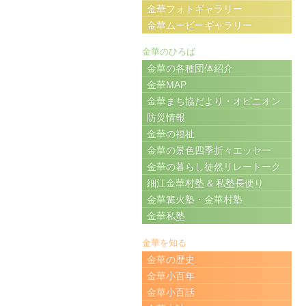
金華フォトギャラリー
金華ムービーギャラリー
金華のひろば
金華の各種団体紹介
金華MAP
金華まち協だより・オピニオン
防災情報
金華の福祉
金華の景色四季折々エッセー
金華の暮らし徒然リレートーク
細江金華村塾 & 私塾長便り
金華篝火塾・金華村塾
金華私塾
金華を知る
金華の歴史
金華小百年
金華小百話