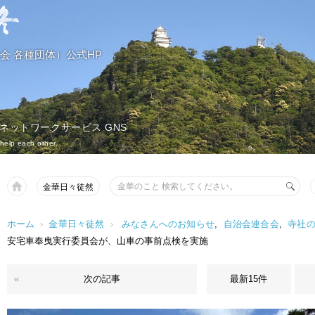
会 各種団体）公式HP
 ネットワークサービス GNS
help each other.
金華日々徒然
ホーム
›
金華日々徒然
›
みなさんへのお知らせ
,
自治会連合会
,
寺社
安宅車奉曳実行委員会が、山車の事前点検を実施
«
次の記事
最新15件