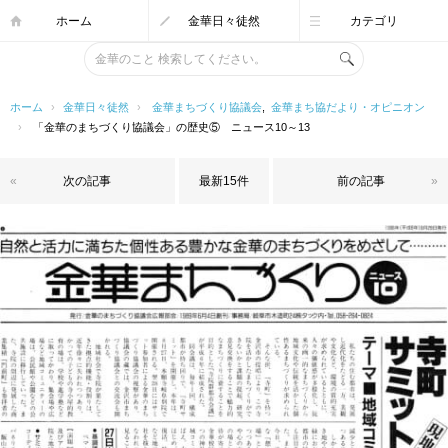
ホーム
金華日々徒然
カテゴリ
ホーム
›
金華日々徒然
›
金華まちづくり協議会
,
金華まち協だより・オピニオン
›
「金華のまちづくり協議会」の歴史⑤ ニュース10～13
«
次の記事
最新15件
前の記事
»