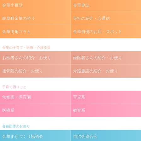
金華小百話
金華史誌
岐阜町金華の誇り
寺社の紹介・心通信
金華街角コラム
金華自慢のお店・スポット
金華の子育て・医療・介護支援
お医者さんの紹介・お便り
歯医者さんの紹介・お便り
接骨院の紹介・お便り
介護施設の紹介・お便り
子育て困りごと
幼稚園・保育園
育児系
医療系
教育系
各種団体のお便り
金華まちづくり協議会
自治会連合会