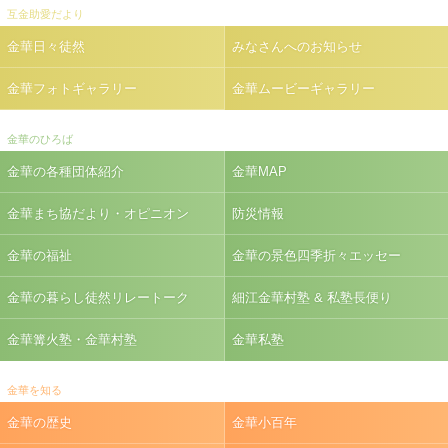
互金助愛だより
金華日々徒然
みなさんへのお知らせ
金華フォトギャラリー
金華ムービーギャラリー
金華のひろば
金華の各種団体紹介
金華MAP
金華まち協だより・オピニオン
防災情報
金華の福祉
金華の景色四季折々エッセー
金華の暮らし徒然リレートーク
細江金華村塾 & 私塾長便り
金華篝火塾・金華村塾
金華私塾
金華を知る
金華の歴史
金華小百年