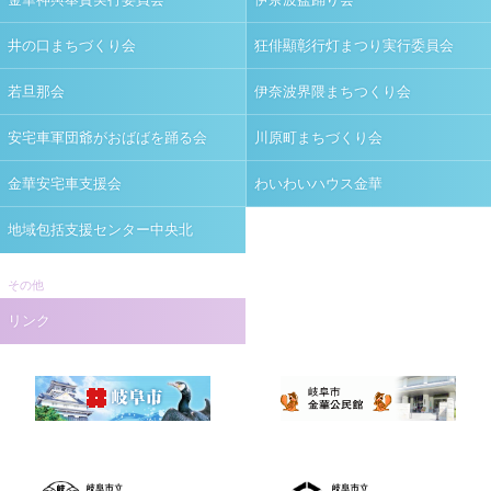
井の口まちづくり会
狂俳顯彰行灯まつり実行委員会
若旦那会
伊奈波界隈まちつくり会
安宅車軍団爺がおばばを踊る会
川原町まちづくり会
金華安宅車支援会
わいわいハウス金華
地域包括支援センター中央北
その他
リンク