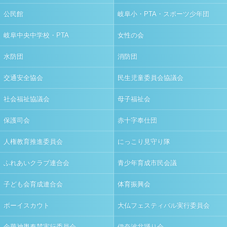
公民館
岐阜小・PTA・スポーツ少年団
岐阜中央中学校・PTA
女性の会
水防団
消防団
交通安全協会
民生児童委員会協議会
社会福祉協議会
母子福祉会
保護司会
赤十字奉仕団
人権教育推進委員会
にっこり見守り隊
ふれあいクラブ連合会
青少年育成市民会議
子ども会育成連合会
体育振興会
ボーイスカウト
大仏フェスティバル実行委員会
金華神輿奉賛実行委員会
伊奈波盆踊り会