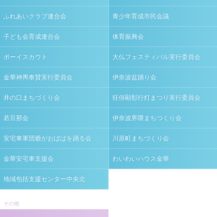
ふれあいクラブ連合会
青少年育成市民会議
子ども会育成連合会
体育振興会
ボーイスカウト
大仏フェスティバル実行委員会
金華神輿奉賛実行委員会
伊奈波盆踊り会
井の口まちづくり会
狂俳顯彰行灯まつり実行委員会
若旦那会
伊奈波界隈まちつくり会
安宅車軍団爺がおばばを踊る会
川原町まちづくり会
金華安宅車支援会
わいわいハウス金華
地域包括支援センター中央北
その他