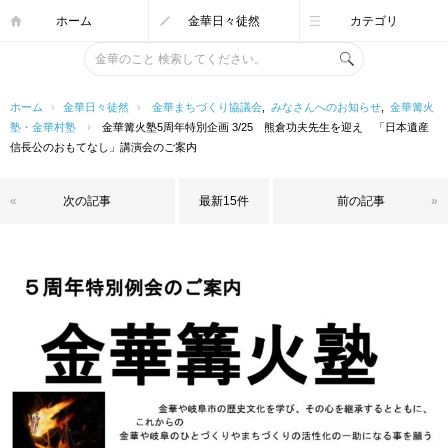
ホーム
金華日々徒然
カテゴリ
ホーム
›
金華日々徒然
›
金華まちづくり協議会
,
みなさんへのお知らせ
,
金華篝火
塾・金華村塾
›
金華篝火塾5周年特別企画 3/25 熊倉功夫先生を迎え 「日本遺産
信長公のおもてなし」講演会のご案内
«
次の記事
最新15件
前の記事
»