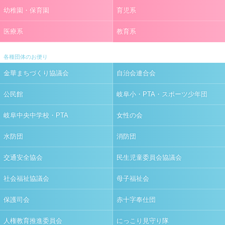
幼稚園・保育園
育児系
医療系
教育系
各種団体のお便り
金華まちづくり協議会
自治会連合会
公民館
岐阜小・PTA・スポーツ少年団
岐阜中央中学校・PTA
女性の会
水防団
消防団
交通安全協会
民生児童委員会協議会
社会福祉協議会
母子福祉会
保護司会
赤十字奉仕団
人権教育推進委員会
にっこり見守り隊