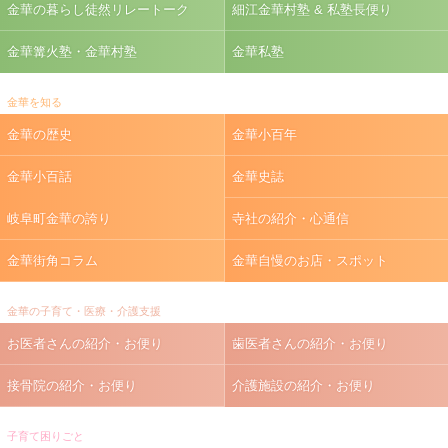
金華の暮らし徒然リレートーク
細江金華村塾 & 私塾長便り
金華篝火塾・金華村塾
金華私塾
金華を知る
金華の歴史
金華小百年
金華小百話
金華史誌
岐阜町金華の誇り
寺社の紹介・心通信
金華街角コラム
金華自慢のお店・スポット
金華の子育て・医療・介護支援
お医者さんの紹介・お便り
歯医者さんの紹介・お便り
接骨院の紹介・お便り
介護施設の紹介・お便り
子育て困りごと