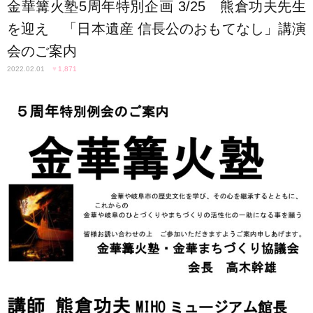
金華篝火塾5周年特別企画 3/25 熊倉功夫先生
を迎え 「日本遺産 信長公のおもてなし」講演
会のご案内
2022.02.01
♥
1,871