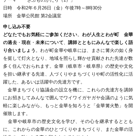
テーマ 「ぎふものがたり（1）」
日時 令和2年６月26日（金）午後7時～8時30分
場所 金華公民館 第2会議室
申し込み不要
どなたでもお気軽にご参加ください
。
わが人生とわが町
金華
の過去
・
現在
・
未来について
、
講師とともにみんなで楽しく語
り合いましょう
。わが町金華や岐阜には、まさに篝火の如く身
を挺して灯火となり、地域を照らし輝かせ貢献された先達が数
多く住んでおられます。金華（岐阜市・岐阜県）の歴史や文化
を担い継承する先達、人づくりやまちづくりや町の活性化に活
躍した、あるいは活躍中の先達方です。
金華まちづくり協議会の設立を機に、これらの先達方を講師
にお招きしてみんなで囲んでワイワイガヤガヤ会議のように気
軽に楽しみながら、もっと金華を知ろうと「金華篝火塾」を開
催致します。
金華や岐阜市の歴史文化を学び、その心を継承するととも
に、これからの金華のひとづくりやまちづくり、また金華の活