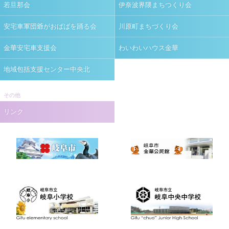
若旦那会
伊奈波界隈まちつくり会
安宅車軍団爺がおばばを踊る会
川原町まちづくり会
金華安宅車支援会
わいわいハウス金華
地域包括支援センター中央北
その他
リンク