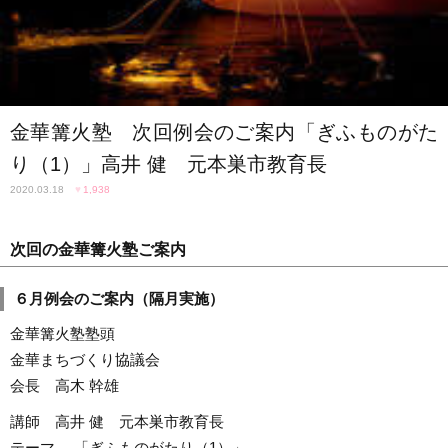
金華篝火塾 次回例会のご案内「ぎふものがた
り（1）」高井 健 元本巣市教育長
2020.03.18
♥
1,938
次回の金華篝火塾ご案内
６月例会のご案内（隔月実施）
金華篝火塾塾頭
金華まちづくり協議会
会長 高木 幹雄
講師 高井 健 元本巣市教育長