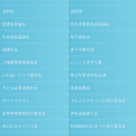
水防団
消防団
交通安全協会
民生児童委員会協議会
社会福祉協議会
母子福祉会
保護司会
赤十字奉仕団
人権教育推進委員会
にっこり見守り隊
ふれあいクラブ連合会
青少年育成市民会議
子ども会育成連合会
体育振興会
ボーイスカウト
大仏フェスティバル実行委員会
金華神輿奉賛実行委員会
伊奈波盆踊り会
井の口まちづくり会
狂俳顯彰行灯まつり実行委員会