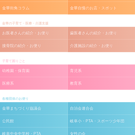
金華街角コラム
金華自慢のお店・スポット
金華の子育て・医療・介護支援
お医者さんの紹介・お便り
歯医者さんの紹介・お便り
接骨院の紹介・お便り
介護施設の紹介・お便り
子育て困りごと
幼稚園・保育園
育児系
医療系
教育系
各種団体のお便り
金華まちづくり協議会
自治会連合会
公民館
岐阜小・PTA・スポーツ少年団
岐阜中央中学校・PTA
女性の会