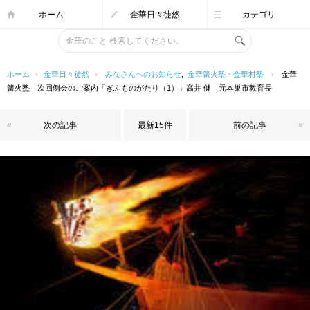
ホーム
金華日々徒然
カテゴリ
ホーム
›
金華日々徒然
›
みなさんへのお知らせ
,
金華篝火塾・金華村塾
›
金華
篝火塾 次回例会のご案内「ぎふものがたり（1）」高井 健 元本巣市教育長
«
次の記事
最新15件
前の記事
»