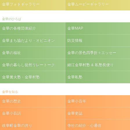
金華フォトギャラリー
金華ムービーギャラリー
金華のひろば
金華の各種団体紹介
金華MAP
金華まち協だより・オピニオン
防災情報
金華の福祉
金華の景色四季折々エッセー
金華の暮らし徒然リレートーク
細江金華村塾 & 私塾長便り
金華篝火塾・金華村塾
金華私塾
金華を知る
金華の歴史
金華小百年
金華小百話
金華史誌
岐阜町金華の誇り
寺社の紹介・心通信