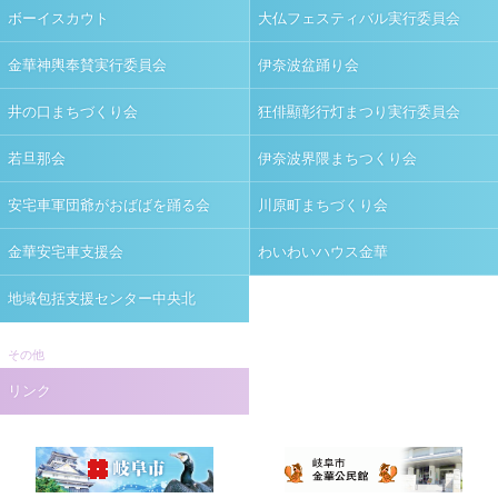
ボーイスカウト
大仏フェスティバル実行委員会
金華神輿奉賛実行委員会
伊奈波盆踊り会
井の口まちづくり会
狂俳顯彰行灯まつり実行委員会
若旦那会
伊奈波界隈まちつくり会
安宅車軍団爺がおばばを踊る会
川原町まちづくり会
金華安宅車支援会
わいわいハウス金華
地域包括支援センター中央北
その他
リンク