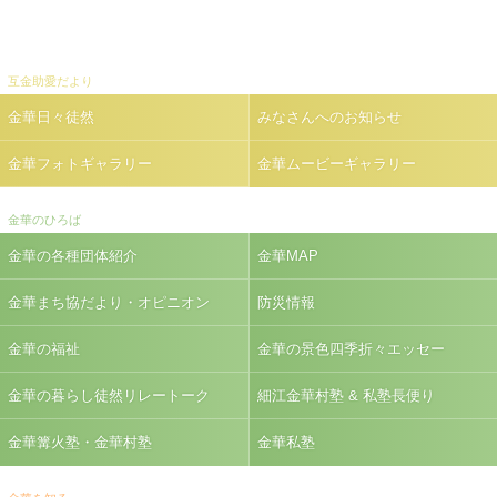
互金助愛だより
金華日々徒然
みなさんへのお知らせ
金華フォトギャラリー
金華ムービーギャラリー
金華のひろば
金華の各種団体紹介
金華MAP
金華まち協だより・オピニオン
防災情報
金華の福祉
金華の景色四季折々エッセー
金華の暮らし徒然リレートーク
細江金華村塾 & 私塾長便り
金華篝火塾・金華村塾
金華私塾