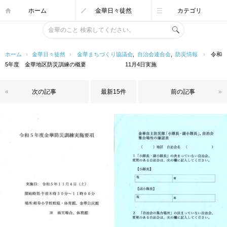
ホーム
金華日々徒然
カテゴリ
ホーム
›
金華日々徒然
›
金華まちづくり協議会
,
自治会連合会
,
防災情報
›
令和
5年度 金華地区防災訓練の概要 11月4日実施
«
次の記事
最新15件
前の記事
»