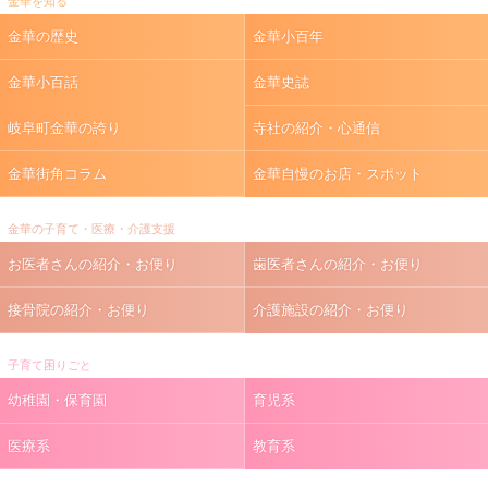
金華を知る
金華の歴史
金華小百年
金華小百話
金華史誌
岐阜町金華の誇り
寺社の紹介・心通信
金華街角コラム
金華自慢のお店・スポット
金華の子育て・医療・介護支援
お医者さんの紹介・お便り
歯医者さんの紹介・お便り
接骨院の紹介・お便り
介護施設の紹介・お便り
子育て困りごと
幼稚園・保育園
育児系
医療系
教育系