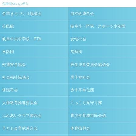
各種団体のお便り
金華まちづくり協議会
自治会連合会
公民館
岐阜小・PTA・スポーツ少年団
岐阜中央中学校・PTA
女性の会
水防団
消防団
交通安全協会
民生児童委員会協議会
社会福祉協議会
母子福祉会
保護司会
赤十字奉仕団
人権教育推進委員会
にっこり見守り隊
ふれあいクラブ連合会
青少年育成市民会議
子ども会育成連合会
体育振興会