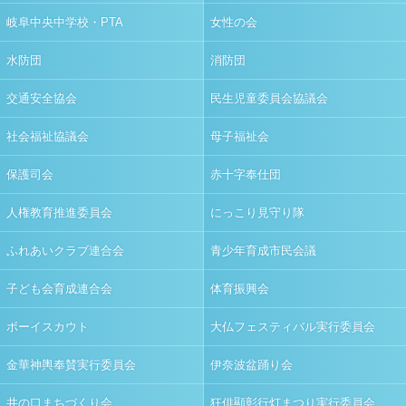
岐阜中央中学校・PTA
女性の会
水防団
消防団
交通安全協会
民生児童委員会協議会
社会福祉協議会
母子福祉会
保護司会
赤十字奉仕団
人権教育推進委員会
にっこり見守り隊
ふれあいクラブ連合会
青少年育成市民会議
子ども会育成連合会
体育振興会
ボーイスカウト
大仏フェスティバル実行委員会
金華神輿奉賛実行委員会
伊奈波盆踊り会
井の口まちづくり会
狂俳顯彰行灯まつり実行委員会