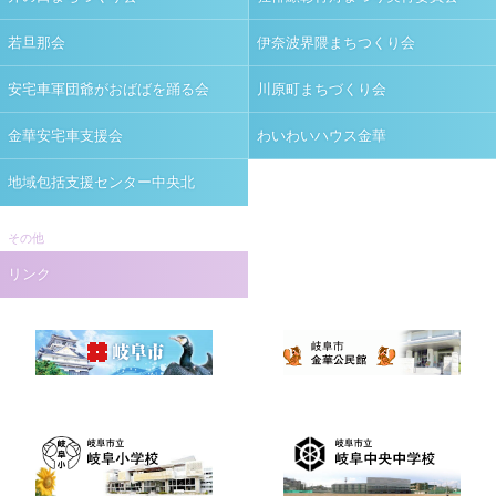
若旦那会
伊奈波界隈まちつくり会
安宅車軍団爺がおばばを踊る会
川原町まちづくり会
金華安宅車支援会
わいわいハウス金華
地域包括支援センター中央北
その他
リンク