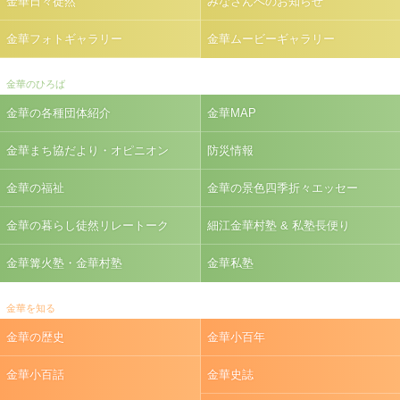
金華日々徒然
みなさんへのお知らせ
金華フォトギャラリー
金華ムービーギャラリー
金華のひろば
金華の各種団体紹介
金華MAP
金華まち協だより・オピニオン
防災情報
金華の福祉
金華の景色四季折々エッセー
金華の暮らし徒然リレートーク
細江金華村塾 & 私塾長便り
金華篝火塾・金華村塾
金華私塾
金華を知る
金華の歴史
金華小百年
金華小百話
金華史誌