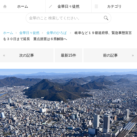
ホーム
金華日々徒然
カテゴリ
ホーム
›
金華日々徒然
›
金華のひろば
›
岐阜など１９都道府県、緊急事態宣言
を３０日まで延長 重点措置は６県解除へ
«
次の記事
最新15件
前の記事
»