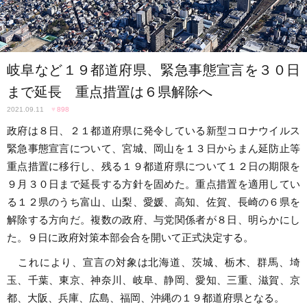
岐阜など１９都道府県、緊急事態宣言を３０日
まで延長 重点措置は６県解除へ
2021.09.11
♥
898
政府は８日、２１都道府県に発令している新型コロナウイルス
緊急事態宣言について、宮城、岡山を１３日からまん延防止等
重点措置に移行し、残る１９都道府県について１２日の期限を
９月３０日まで延長する方針を固めた。重点措置を適用してい
る１２県のうち富山、山梨、愛媛、高知、佐賀、長崎の６県を
解除する方向だ。複数の政府、与党関係者が８日、明らかにし
た。９日に政府対策本部会合を開いて正式決定する。
これにより、宣言の対象は北海道、茨城、栃木、群馬、埼
玉、千葉、東京、神奈川、岐阜、静岡、愛知、三重、滋賀、京
都、大阪、兵庫、広島、福岡、沖縄の１９都道府県となる。