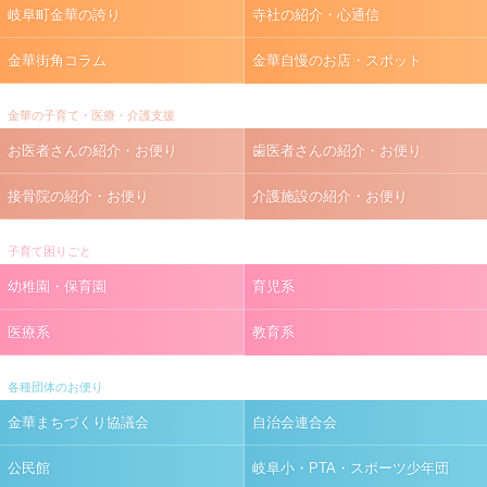
岐阜町金華の誇り
寺社の紹介・心通信
金華街角コラム
金華自慢のお店・スポット
金華の子育て・医療・介護支援
お医者さんの紹介・お便り
歯医者さんの紹介・お便り
接骨院の紹介・お便り
介護施設の紹介・お便り
子育て困りごと
幼稚園・保育園
育児系
医療系
教育系
各種団体のお便り
金華まちづくり協議会
自治会連合会
公民館
岐阜小・PTA・スポーツ少年団