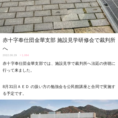
赤十字奉仕団金華支部 施設見学研修会で裁判所
へ
2022.06.29
♥
1,084
赤十字奉仕団金華支部では、施設見学で裁判所へ法廷の傍聴に
行って来ました。
8月31日ＡＥＤ の扱い方の勉強会を公民館講座と合同で実施す
る予定です。