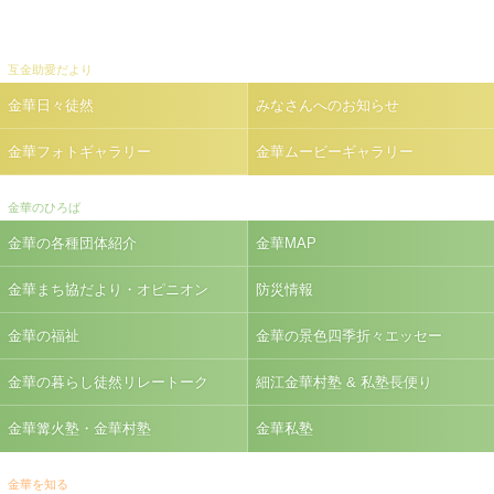
互金助愛だより
金華日々徒然
みなさんへのお知らせ
金華フォトギャラリー
金華ムービーギャラリー
金華のひろば
金華の各種団体紹介
金華MAP
金華まち協だより・オピニオン
防災情報
金華の福祉
金華の景色四季折々エッセー
金華の暮らし徒然リレートーク
細江金華村塾 & 私塾長便り
金華篝火塾・金華村塾
金華私塾
金華を知る