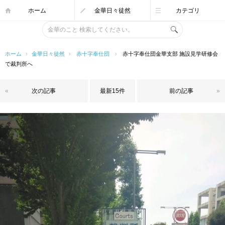
ホーム
金華日々徒然
カテゴリ
ホーム
›
金華日々徒然
›
赤十字奉仕団
›
赤十字奉仕団金華支部 施設見学研修会
で裁判所へ
«
次の記事
最新15件
前の記事
»