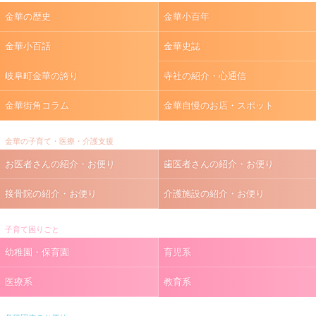
金華の歴史
金華小百年
金華小百話
金華史誌
岐阜町金華の誇り
寺社の紹介・心通信
金華街角コラム
金華自慢のお店・スポット
金華の子育て・医療・介護支援
お医者さんの紹介・お便り
歯医者さんの紹介・お便り
接骨院の紹介・お便り
介護施設の紹介・お便り
子育て困りごと
幼稚園・保育園
育児系
医療系
教育系