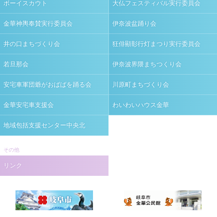
ボーイスカウト
大仏フェスティバル実行委員会
金華神輿奉賛実行委員会
伊奈波盆踊り会
井の口まちづくり会
狂俳顯彰行灯まつり実行委員会
若旦那会
伊奈波界隈まちつくり会
安宅車軍団爺がおばばを踊る会
川原町まちづくり会
金華安宅車支援会
わいわいハウス金華
地域包括支援センター中央北
その他
リンク