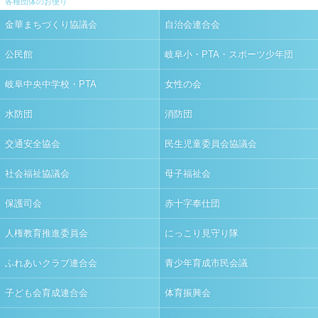
各種団体のお便り
金華まちづくり協議会
自治会連合会
公民館
岐阜小・PTA・スポーツ少年団
岐阜中央中学校・PTA
女性の会
水防団
消防団
交通安全協会
民生児童委員会協議会
社会福祉協議会
母子福祉会
保護司会
赤十字奉仕団
人権教育推進委員会
にっこり見守り隊
ふれあいクラブ連合会
青少年育成市民会議
子ども会育成連合会
体育振興会