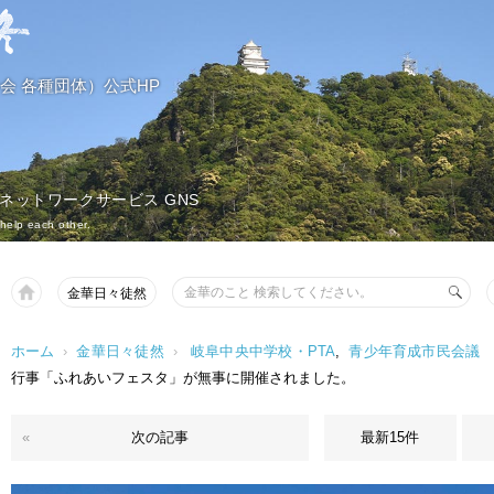
会 各種団体）公式HP
 ネットワークサービス GNS
help each other.
金華日々徒然
ホーム
›
金華日々徒然
›
岐阜中央中学校・PTA
,
青少年育成市民会議
行事「ふれあいフェスタ」が無事に開催されました。
«
次の記事
最新15件