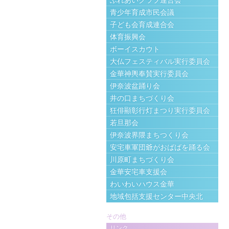
ふれあいクラブ連合会
青少年育成市民会議
子ども会育成連合会
体育振興会
ボーイスカウト
大仏フェスティバル実行委員会
金華神輿奉賛実行委員会
伊奈波盆踊り会
井の口まちづくり会
狂俳顯彰行灯まつり実行委員会
若旦那会
伊奈波界隈まちつくり会
安宅車軍団爺がおばばを踊る会
川原町まちづくり会
金華安宅車支援会
わいわいハウス金華
地域包括支援センター中央北
その他
リンク