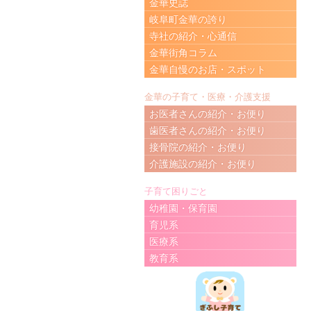
金華史誌
岐阜町金華の誇り
寺社の紹介・心通信
金華街角コラム
金華自慢のお店・スポット
金華の子育て・医療・介護支援
お医者さんの紹介・お便り
歯医者さんの紹介・お便り
接骨院の紹介・お便り
介護施設の紹介・お便り
子育て困りごと
幼稚園・保育園
育児系
医療系
教育系