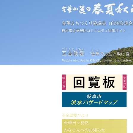
金華まちづくり協議会（自治会連合
岐阜市金華校区コミュニティ情報サイト
ごきんじょあい
きんか
互金助愛
“
金華
でお互い助け愛”
People who live in KINKA, connect each other, 
互金助愛だより
金華日々徒然
みなさんへのお知らせ