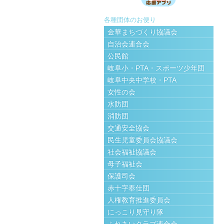
各種団体のお便り
金華まちづくり協議会
自治会連合会
公民館
岐阜小・PTA・スポーツ少年団
岐阜中央中学校・PTA
女性の会
水防団
消防団
交通安全協会
民生児童委員会協議会
社会福祉協議会
母子福祉会
保護司会
赤十字奉仕団
人権教育推進委員会
にっこり見守り隊