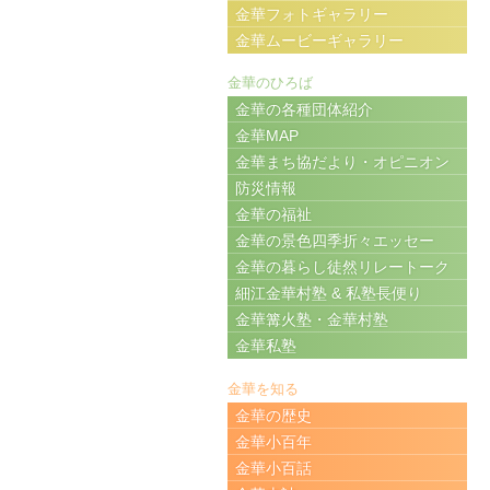
金華フォトギャラリー
金華ムービーギャラリー
金華のひろば
金華の各種団体紹介
金華MAP
金華まち協だより・オピニオン
防災情報
金華の福祉
金華の景色四季折々エッセー
金華の暮らし徒然リレートーク
細江金華村塾 & 私塾長便り
金華篝火塾・金華村塾
金華私塾
金華を知る
金華の歴史
金華小百年
金華小百話