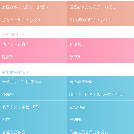
お医者さんの紹介・お便り
歯医者さんの紹介・お便り
接骨院の紹介・お便り
介護施設の紹介・お便り
子育て困りごと
幼稚園・保育園
育児系
医療系
教育系
各種団体のお便り
金華まちづくり協議会
自治会連合会
公民館
岐阜小・PTA・スポーツ少年団
岐阜中央中学校・PTA
女性の会
水防団
消防団
交通安全協会
民生児童委員会協議会