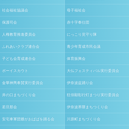
社会福祉協議会
母子福祉会
保護司会
赤十字奉仕団
人権教育推進委員会
にっこり見守り隊
ふれあいクラブ連合会
青少年育成市民会議
子ども会育成連合会
体育振興会
ボーイスカウト
大仏フェスティバル実行委員会
金華神輿奉賛実行委員会
伊奈波盆踊り会
井の口まちづくり会
狂俳顯彰行灯まつり実行委員会
若旦那会
伊奈波界隈まちつくり会
安宅車軍団爺がおばばを踊る会
川原町まちづくり会