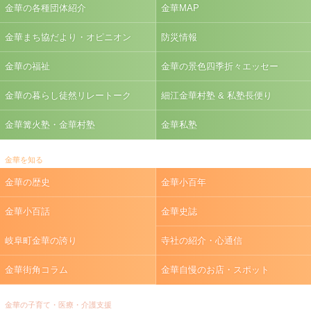
金華の各種団体紹介
金華MAP
金華まち協だより・オピニオン
防災情報
金華の福祉
金華の景色四季折々エッセー
金華の暮らし徒然リレートーク
細江金華村塾 & 私塾長便り
金華篝火塾・金華村塾
金華私塾
金華を知る
金華の歴史
金華小百年
金華小百話
金華史誌
岐阜町金華の誇り
寺社の紹介・心通信
金華街角コラム
金華自慢のお店・スポット
金華の子育て・医療・介護支援