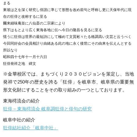
まる
東坡は之を深く研究し俳諧に準じて形態を改め前句と呼称し更に天保年代に現
在の狂俳と改称するに至る
爾来細味庵並に八仙斎の二宗家により
県下はもとより広く東海各地に伝へ今日の隆昌を見るに至る
憶うに狂俳は世界の最短詩にして極めて文質彬々たる格調高い文芸と云うべく
今回同好会の会員相計り由緒ある此の地に永く後世にその由来を伝えんとする
所以なり
昭和四十七年十一月十六日
狂俳発祥之地 碑文
※金華校区では、まちづくり２０３０ビジョンを策定し、当地
発祥で250年の歴史を誇る「狂俳」を岐阜市、岐阜県の重要無
形文化財にすることをその取り組みの一つとしております。
東海樗流会の紹介
狂俳 – 東海樗流会 岐阜調狂俳と俳句の研究
岐阜中社の紹介
狂俳結社紹介「岐阜中社」