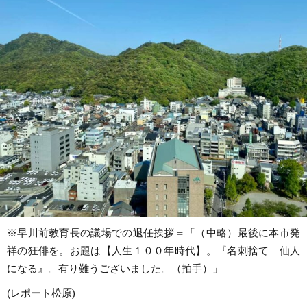
※早川前教育長の議場での退任挨拶＝「（中略）最後に本市発
祥の狂俳を。お題は【人生１００年時代】。『名刺捨て 仙人
になる』。有り難うございました。（拍手）」
(レポート松原)