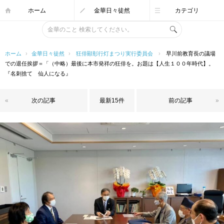
ホーム
金華日々徒然
カテゴリ
ホーム
›
金華日々徒然
›
狂俳顯彰行灯まつり実行委員会
›
早川前教育長の議場
での退任挨拶＝「（中略）最後に本市発祥の狂俳を。お題は【人生１００年時代】。
『名刺捨て 仙人になる』
«
次の記事
最新15件
前の記事
»