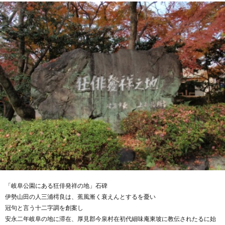
「岐阜公園にある狂俳発祥の地」石碑
伊勢山田の人三浦樗良は、蕉風漸く衰えんとするを憂い
冠句と言う十二字調を創案し
安永二年岐阜の地に滞在、厚見郡今泉村在初代細味庵東坡に教伝されたるに始