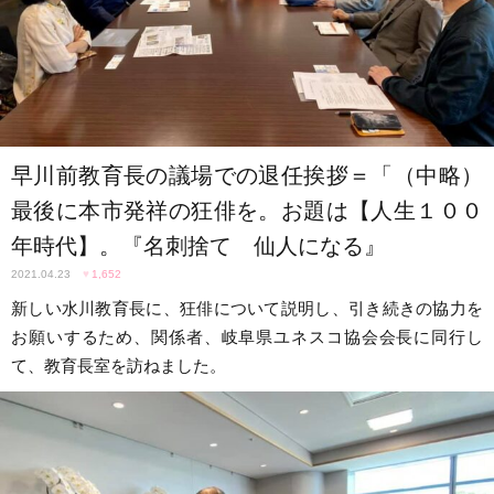
早川前教育長の議場での退任挨拶＝「（中略）
最後に本市発祥の狂俳を。お題は【人生１００
年時代】。『名刺捨て 仙人になる』
2021.04.23
♥
1,652
新しい水川教育長に、狂俳について説明し、引き続きの協力を
お願いするため、関係者、岐阜県ユネスコ協会会長に同行し
て、教育長室を訪ねました。