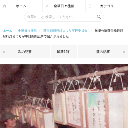
ホーム
金華日々徒然
カテゴリ
ホーム
›
金華日々徒然
›
狂俳顯彰行灯まつり実行委員会
›
岐阜公園狂俳発祥顕
彰行灯まつりが中日新聞記事で紹介されました
«
次の記事
最新15件
前の記事
»