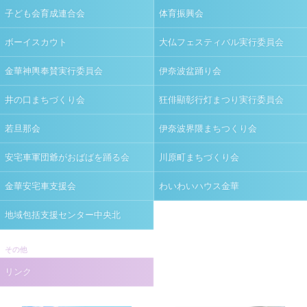
子ども会育成連合会
体育振興会
ボーイスカウト
大仏フェスティバル実行委員会
金華神輿奉賛実行委員会
伊奈波盆踊り会
井の口まちづくり会
狂俳顯彰行灯まつり実行委員会
若旦那会
伊奈波界隈まちつくり会
安宅車軍団爺がおばばを踊る会
川原町まちづくり会
金華安宅車支援会
わいわいハウス金華
地域包括支援センター中央北
その他
リンク