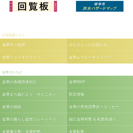
互金助愛だより
金華日々徒然
みなさんへのお知らせ
金華フォトギャラリー
金華ムービーギャラリー
金華のひろば
金華の各種団体紹介
金華MAP
金華まち協だより・オピニオン
防災情報
金華の福祉
金華の景色四季折々エッセー
金華の暮らし徒然リレートーク
細江金華村塾 & 私塾長便り
金華篝火塾・金華村塾
金華私塾