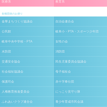
医療系
教育系
各種団体のお便り
金華まちづくり協議会
自治会連合会
公民館
岐阜小・PTA・スポーツ少年団
岐阜中央中学校・PTA
女性の会
水防団
消防団
交通安全協会
民生児童委員会協議会
社会福祉協議会
母子福祉会
保護司会
赤十字奉仕団
人権教育推進委員会
にっこり見守り隊
ふれあいクラブ連合会
青少年育成市民会議