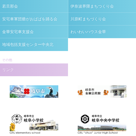
若旦那会
伊奈波界隈まちつくり会
安宅車軍団爺がおばばを踊る会
川原町まちづくり会
金華安宅車支援会
わいわいハウス金華
地域包括支援センター中央北
その他
リンク