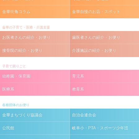
金華街角コラム
金華自慢のお店・スポット
金華の子育て・医療・介護支援
お医者さんの紹介・お便り
歯医者さんの紹介・お便り
接骨院の紹介・お便り
介護施設の紹介・お便り
子育て困りごと
幼稚園・保育園
育児系
医療系
教育系
各種団体のお便り
金華まちづくり協議会
自治会連合会
公民館
岐阜小・PTA・スポーツ少年団