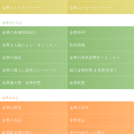
金華フォトギャラリー
金華ムービーギャラリー
金華のひろば
金華の各種団体紹介
金華MAP
金華まち協だより・オピニオン
防災情報
金華の福祉
金華の景色四季折々エッセー
金華の暮らし徒然リレートーク
細江金華村塾 & 私塾長便り
金華篝火塾・金華村塾
金華私塾
金華を知る
金華の歴史
金華小百年
金華小百話
金華史誌
岐阜町金華の誇り
寺社の紹介・心通信