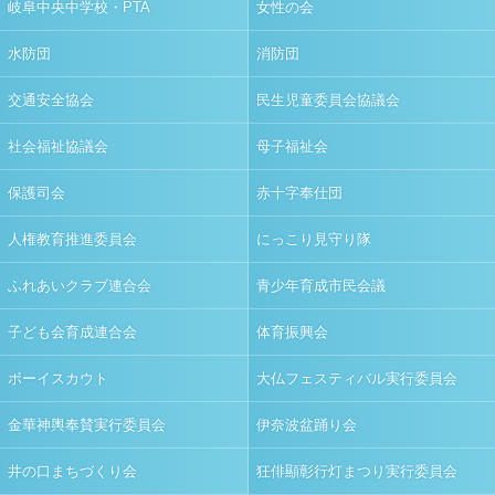
岐阜中央中学校・PTA
女性の会
水防団
消防団
交通安全協会
民生児童委員会協議会
社会福祉協議会
母子福祉会
保護司会
赤十字奉仕団
人権教育推進委員会
にっこり見守り隊
ふれあいクラブ連合会
青少年育成市民会議
子ども会育成連合会
体育振興会
ボーイスカウト
大仏フェスティバル実行委員会
金華神輿奉賛実行委員会
伊奈波盆踊り会
井の口まちづくり会
狂俳顯彰行灯まつり実行委員会