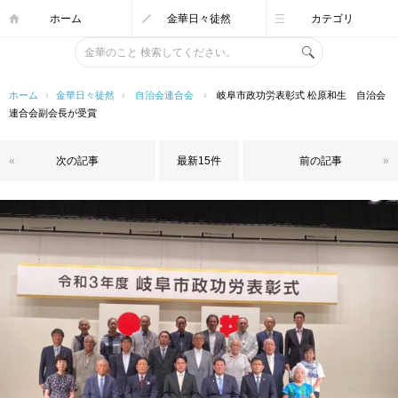
ホーム
金華日々徒然
カテゴリ
ホーム
›
金華日々徒然
›
自治会連合会
›
岐阜市政功労表彰式 松原和生 自治会
連合会副会長が受賞
«
次の記事
最新15件
前の記事
»