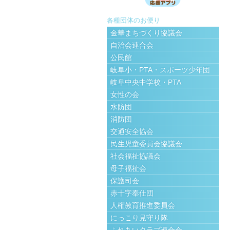
各種団体のお便り
金華まちづくり協議会
自治会連合会
公民館
岐阜小・PTA・スポーツ少年団
岐阜中央中学校・PTA
女性の会
水防団
消防団
交通安全協会
民生児童委員会協議会
社会福祉協議会
母子福祉会
保護司会
赤十字奉仕団
人権教育推進委員会
にっこり見守り隊