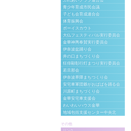
ふれあいクラブ連合会
青少年育成市民会議
子ども会育成連合会
体育振興会
ボーイスカウト
大仏フェスティバル実行委員会
金華神輿奉賛実行委員会
伊奈波盆踊り会
井の口まちづくり会
狂俳顯彰行灯まつり実行委員会
若旦那会
伊奈波界隈まちつくり会
安宅車軍団爺がおばばを踊る会
川原町まちづくり会
金華安宅車支援会
わいわいハウス金華
地域包括支援センター中央北
その他
リンク