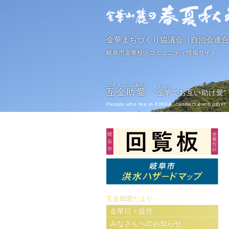
金華まちづくり協議会（自治会連合
岐阜市金華校区コミュニティ情報サイト
ごきんじょあい
きんか
互金助愛
“
金華
でお互い助け愛”
People who live in KINKA, connect each other, 
互金助愛だより
金華日々徒然
みなさんへのお知らせ