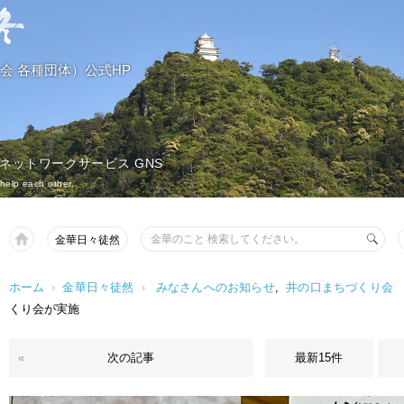
会 各種団体）公式HP
 ネットワークサービス GNS
help each other.
金華日々徒然
ホーム
›
金華日々徒然
›
みなさんへのお知らせ
,
井の口まちづくり会
くり会が実施
«
次の記事
最新15件