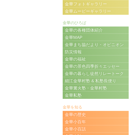
金華フォトギャラリー
金華ムービーギャラリー
金華のひろば
金華の各種団体紹介
金華MAP
金華まち協だより・オピニオン
防災情報
金華の福祉
金華の景色四季折々エッセー
金華の暮らし徒然リレートーク
細江金華村塾 & 私塾長便り
金華篝火塾・金華村塾
金華私塾
金華を知る
金華の歴史
金華小百年
金華小百話