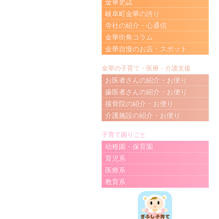
金華史誌
岐阜町金華の誇り
寺社の紹介・心通信
金華街角コラム
金華自慢のお店・スポット
金華の子育て・医療・介護支援
お医者さんの紹介・お便り
歯医者さんの紹介・お便り
接骨院の紹介・お便り
介護施設の紹介・お便り
子育て困りごと
幼稚園・保育園
育児系
医療系
教育系