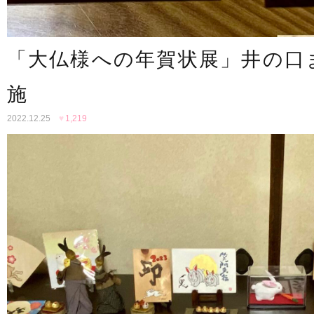
「大仏様への年賀状展」井の口
施
2022.12.25
♥
1,219