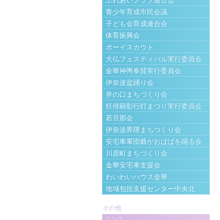
ふれあいクラブ連合会
青少年育成市民会議
子ども会育成連合会
体育振興会
ボーイスカウト
大仏フェスティバル実行委員会
金華神輿奉賛実行委員会
伊奈波盆踊り会
井の口まちづくり会
狂俳顯彰行灯まつり実行委員会
若旦那会
伊奈波界隈まちつくり会
安宅車軍団爺がおばばを踊る会
川原町まちづくり会
金華安宅車支援会
わいわいハウス金華
地域包括支援センター中央北
その他
リンク