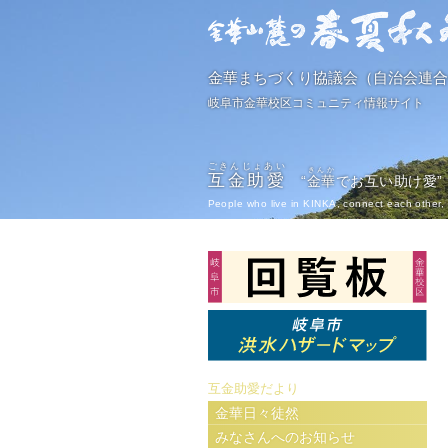
金華まちづくり協議会（自治会連合
岐阜市金華校区コミュニティ情報サイト
ごきんじょあい
きんか
互金助愛
“
金華
でお互い助け愛”
People who live in KINKA, connect each other, 
互金助愛だより
金華日々徒然
みなさんへのお知らせ