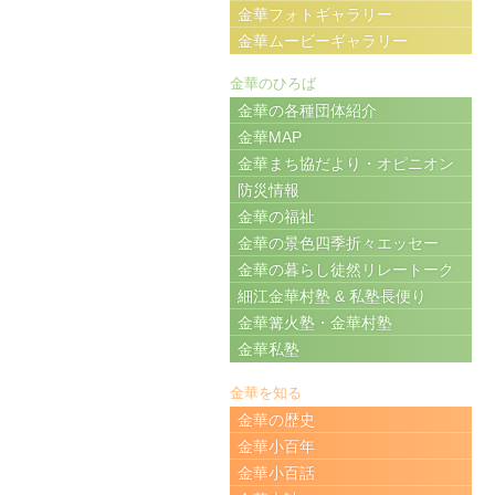
金華フォトギャラリー
金華ムービーギャラリー
金華のひろば
金華の各種団体紹介
金華MAP
金華まち協だより・オピニオン
防災情報
金華の福祉
金華の景色四季折々エッセー
金華の暮らし徒然リレートーク
細江金華村塾 & 私塾長便り
金華篝火塾・金華村塾
金華私塾
金華を知る
金華の歴史
金華小百年
金華小百話