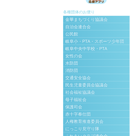
各種団体のお便り
金華まちづくり協議会
自治会連合会
公民館
岐阜小・PTA・スポーツ少年団
岐阜中央中学校・PTA
女性の会
水防団
消防団
交通安全協会
民生児童委員会協議会
社会福祉協議会
母子福祉会
保護司会
赤十字奉仕団
人権教育推進委員会
にっこり見守り隊