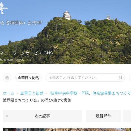
会 各種団体）公式HP
 ネットワークサービス GNS
help each other.
金華日々徒然
ホーム
›
金華日々徒然
›
岐阜中央中学校・PTA
,
伊奈波界隈まちつく
波界隈まちつくり会」の呼び掛けで実施
«
次の記事
最新15件