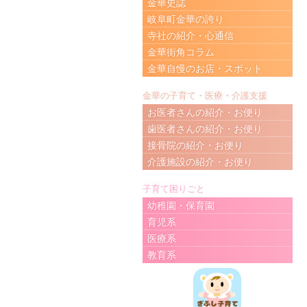
金華史誌
岐阜町金華の誇り
寺社の紹介・心通信
金華街角コラム
金華自慢のお店・スポット
金華の子育て・医療・介護支援
お医者さんの紹介・お便り
歯医者さんの紹介・お便り
接骨院の紹介・お便り
介護施設の紹介・お便り
子育て困りごと
幼稚園・保育園
育児系
医療系
教育系