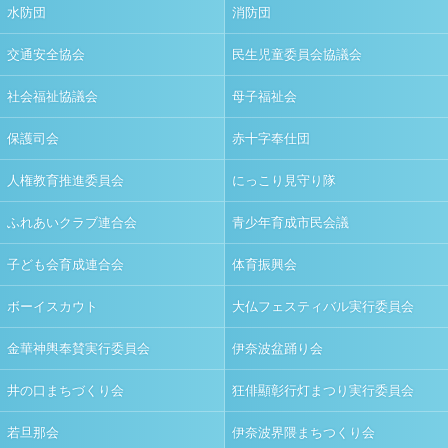
水防団
消防団
交通安全協会
民生児童委員会協議会
社会福祉協議会
母子福祉会
保護司会
赤十字奉仕団
人権教育推進委員会
にっこり見守り隊
ふれあいクラブ連合会
青少年育成市民会議
子ども会育成連合会
体育振興会
ボーイスカウト
大仏フェスティバル実行委員会
金華神輿奉賛実行委員会
伊奈波盆踊り会
井の口まちづくり会
狂俳顯彰行灯まつり実行委員会
若旦那会
伊奈波界隈まちつくり会