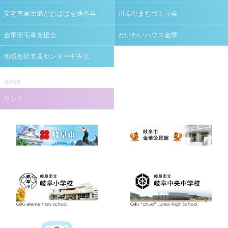
安宅車軍団爺がおばばを踊る会
川原町まちづくり会
金華安宅車支援会
わいわいハウス金華
地域包括支援センター中央北
その他
リンク