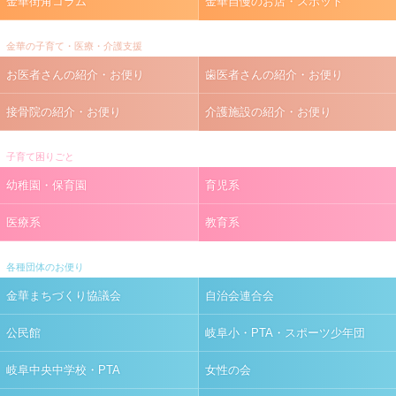
金華街角コラム
金華自慢のお店・スポット
金華の子育て・医療・介護支援
お医者さんの紹介・お便り
歯医者さんの紹介・お便り
接骨院の紹介・お便り
介護施設の紹介・お便り
子育て困りごと
幼稚園・保育園
育児系
医療系
教育系
各種団体のお便り
金華まちづくり協議会
自治会連合会
公民館
岐阜小・PTA・スポーツ少年団
岐阜中央中学校・PTA
女性の会