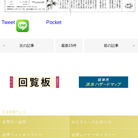
Tweet
Pocket
«
次の記事
最新15件
前の記事
»
互金助愛だより
金華日々徒然
みなさんへのお知らせ
金華フォトギャラリー
金華ムービーギャラリー