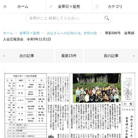
ホーム
金華日々徒然
カテゴリ
ホーム
›
金華日々徒然
›
みなさんへのお知らせ
,
女性の会
›
華影586号 金華婦
人会広報員会 令和3年11月1日
«
次の記事
最新15件
前の記事
»