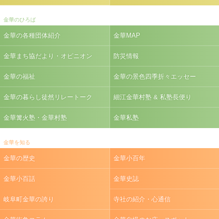
金華のひろば
金華の各種団体紹介
金華MAP
金華まち協だより・オピニオン
防災情報
金華の福祉
金華の景色四季折々エッセー
金華の暮らし徒然リレートーク
細江金華村塾 & 私塾長便り
金華篝火塾・金華村塾
金華私塾
金華を知る
金華の歴史
金華小百年
金華小百話
金華史誌
岐阜町金華の誇り
寺社の紹介・心通信