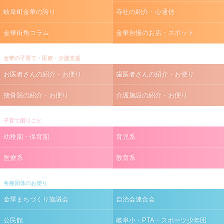
岐阜町金華の誇り
寺社の紹介・心通信
金華街角コラム
金華自慢のお店・スポット
金華の子育て・医療・介護支援
お医者さんの紹介・お便り
歯医者さんの紹介・お便り
接骨院の紹介・お便り
介護施設の紹介・お便り
子育て困りごと
幼稚園・保育園
育児系
医療系
教育系
各種団体のお便り
金華まちづくり協議会
自治会連合会
公民館
岐阜小・PTA・スポーツ少年団