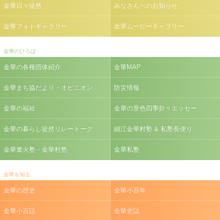
金華日々徒然
みなさんへのお知らせ
金華フォトギャラリー
金華ムービーギャラリー
金華のひろば
金華の各種団体紹介
金華MAP
金華まち協だより・オピニオン
防災情報
金華の福祉
金華の景色四季折々エッセー
金華の暮らし徒然リレートーク
細江金華村塾 & 私塾長便り
金華篝火塾・金華村塾
金華私塾
金華を知る
金華の歴史
金華小百年
金華小百話
金華史誌