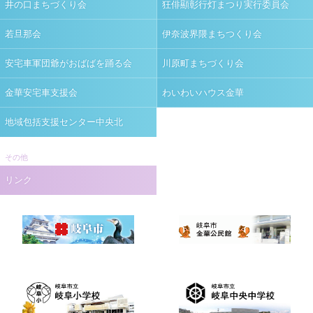
井の口まちづくり会
狂俳顯彰行灯まつり実行委員会
若旦那会
伊奈波界隈まちつくり会
安宅車軍団爺がおばばを踊る会
川原町まちづくり会
金華安宅車支援会
わいわいハウス金華
地域包括支援センター中央北
その他
リンク