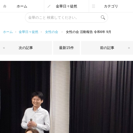
ホーム
金華日々徒然
カテゴリ
ホーム
›
金華日々徒然
›
女性の会
›
女性の会 活動報告 令和6年 9月
«
次の記事
最新15件
前の記事
»