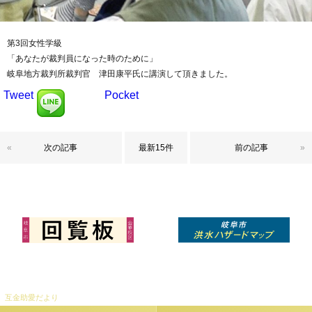
第3回女性学級
「あなたが裁判員になった時のために」
岐阜地方裁判所裁判官 津田康平氏に講演して頂きました。
Tweet
Pocket
«
次の記事
最新15件
前の記事
»
互金助愛だより