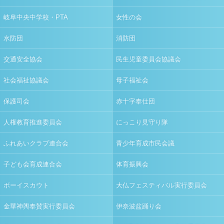
岐阜中央中学校・PTA
女性の会
水防団
消防団
交通安全協会
民生児童委員会協議会
社会福祉協議会
母子福祉会
保護司会
赤十字奉仕団
人権教育推進委員会
にっこり見守り隊
ふれあいクラブ連合会
青少年育成市民会議
子ども会育成連合会
体育振興会
ボーイスカウト
大仏フェスティバル実行委員会
金華神輿奉賛実行委員会
伊奈波盆踊り会