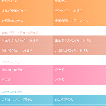
金華小百話
金華史誌
岐阜町金華の誇り
寺社の紹介・心通信
金華街角コラム
金華自慢のお店・スポット
金華の子育て・医療・介護支援
お医者さんの紹介・お便り
歯医者さんの紹介・お便り
接骨院の紹介・お便り
介護施設の紹介・お便り
子育て困りごと
幼稚園・保育園
育児系
医療系
教育系
各種団体のお便り
金華まちづくり協議会
自治会連合会