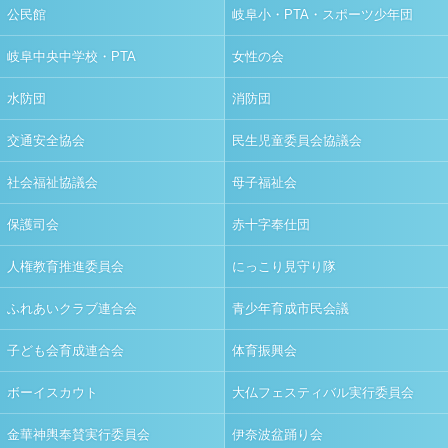
公民館
岐阜小・PTA・スポーツ少年団
岐阜中央中学校・PTA
女性の会
水防団
消防団
交通安全協会
民生児童委員会協議会
社会福祉協議会
母子福祉会
保護司会
赤十字奉仕団
人権教育推進委員会
にっこり見守り隊
ふれあいクラブ連合会
青少年育成市民会議
子ども会育成連合会
体育振興会
ボーイスカウト
大仏フェスティバル実行委員会
金華神輿奉賛実行委員会
伊奈波盆踊り会