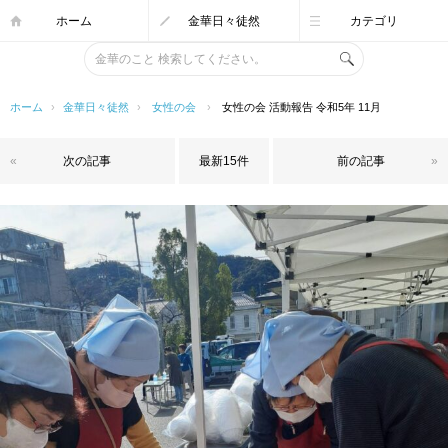
ホーム
金華日々徒然
カテゴリ
ホーム
›
金華日々徒然
›
女性の会
›
女性の会 活動報告 令和5年 11月
«
次の記事
最新15件
前の記事
»