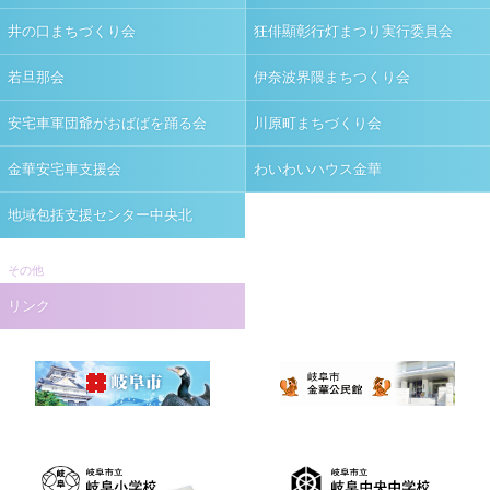
井の口まちづくり会
狂俳顯彰行灯まつり実行委員会
若旦那会
伊奈波界隈まちつくり会
安宅車軍団爺がおばばを踊る会
川原町まちづくり会
金華安宅車支援会
わいわいハウス金華
地域包括支援センター中央北
その他
リンク