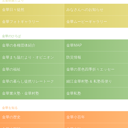
互金助愛だより
金華日々徒然
みなさんへのお知らせ
金華フォトギャラリー
金華ムービーギャラリー
金華のひろば
金華の各種団体紹介
金華MAP
金華まち協だより・オピニオン
防災情報
金華の福祉
金華の景色四季折々エッセー
金華の暮らし徒然リレートーク
細江金華村塾 & 私塾長便り
金華篝火塾・金華村塾
金華私塾
金華を知る
金華の歴史
金華小百年