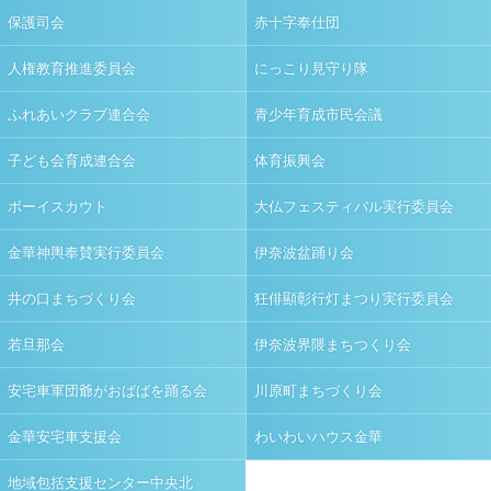
保護司会
赤十字奉仕団
人権教育推進委員会
にっこり見守り隊
ふれあいクラブ連合会
青少年育成市民会議
子ども会育成連合会
体育振興会
ボーイスカウト
大仏フェスティバル実行委員会
金華神輿奉賛実行委員会
伊奈波盆踊り会
井の口まちづくり会
狂俳顯彰行灯まつり実行委員会
若旦那会
伊奈波界隈まちつくり会
安宅車軍団爺がおばばを踊る会
川原町まちづくり会
金華安宅車支援会
わいわいハウス金華
地域包括支援センター中央北