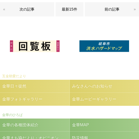
«
次の記事
最新15件
前の記事
»
互金助愛だより
金華日々徒然
みなさんへのお知らせ
金華フォトギャラリー
金華ムービーギャラリー
金華のひろば
金華の各種団体紹介
金華MAP
金華まち協だより・オピニオン
防災情報