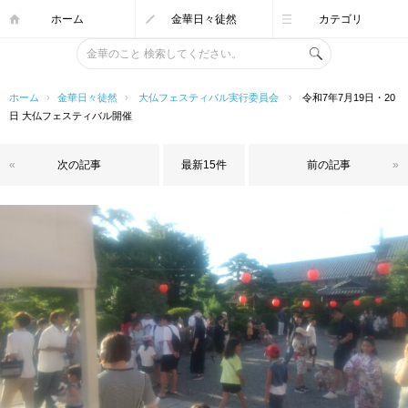
ホーム
金華日々徒然
カテゴリ
ホーム
›
金華日々徒然
›
大仏フェスティバル実行委員会
›
令和7年7月19日・20
日 大仏フェスティバル開催
«
次の記事
最新15件
前の記事
»