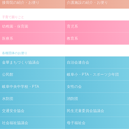
接骨院の紹介・お便り
介護施設の紹介・お便り
子育て困りごと
幼稚園・保育園
育児系
医療系
教育系
各種団体のお便り
金華まちづくり協議会
自治会連合会
公民館
岐阜小・PTA・スポーツ少年団
岐阜中央中学校・PTA
女性の会
水防団
消防団
交通安全協会
民生児童委員会協議会
社会福祉協議会
母子福祉会