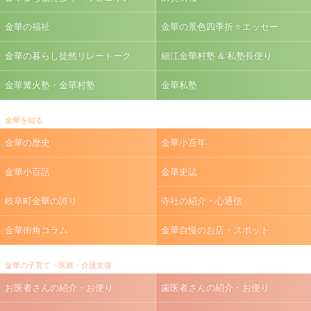
金華の福祉
金華の景色四季折々エッセー
金華の暮らし徒然リレートーク
細江金華村塾 & 私塾長便り
金華篝火塾・金華村塾
金華私塾
金華を知る
金華の歴史
金華小百年
金華小百話
金華史誌
岐阜町金華の誇り
寺社の紹介・心通信
金華街角コラム
金華自慢のお店・スポット
金華の子育て・医療・介護支援
お医者さんの紹介・お便り
歯医者さんの紹介・お便り