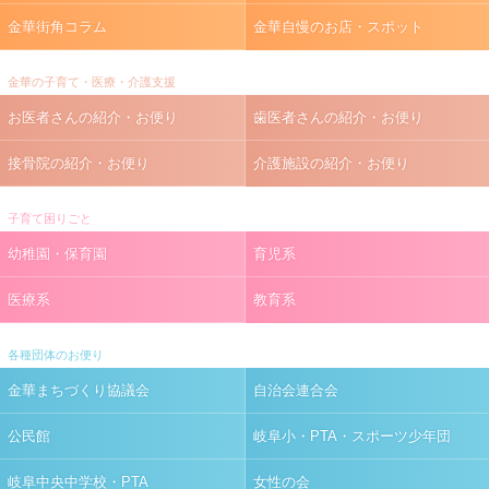
金華街角コラム
金華自慢のお店・スポット
金華の子育て・医療・介護支援
お医者さんの紹介・お便り
歯医者さんの紹介・お便り
接骨院の紹介・お便り
介護施設の紹介・お便り
子育て困りごと
幼稚園・保育園
育児系
医療系
教育系
各種団体のお便り
金華まちづくり協議会
自治会連合会
公民館
岐阜小・PTA・スポーツ少年団
岐阜中央中学校・PTA
女性の会