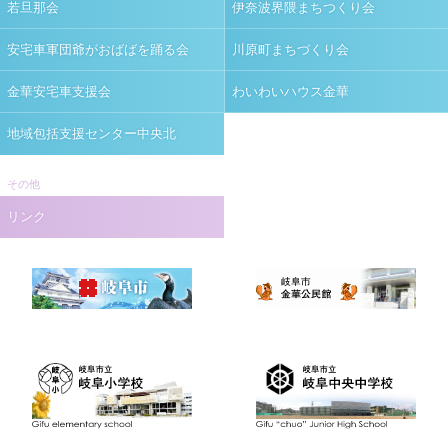
若旦那会
伊奈波界隈まちつくり会
安宅車軍団爺がおばばを踊る会
川原町まちづくり会
金華安宅車支援会
わいわいハウス金華
地域包括支援センター中央北
その他
リンク