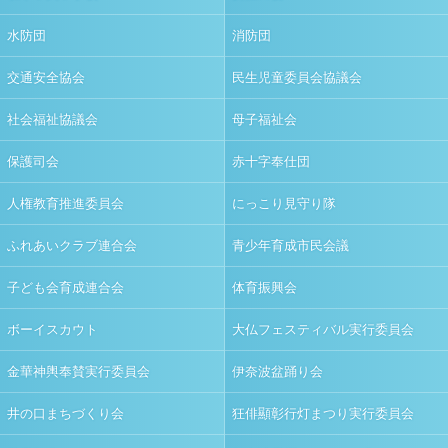
水防団
消防団
交通安全協会
民生児童委員会協議会
社会福祉協議会
母子福祉会
保護司会
赤十字奉仕団
人権教育推進委員会
にっこり見守り隊
ふれあいクラブ連合会
青少年育成市民会議
子ども会育成連合会
体育振興会
ボーイスカウト
大仏フェスティバル実行委員会
金華神輿奉賛実行委員会
伊奈波盆踊り会
井の口まちづくり会
狂俳顯彰行灯まつり実行委員会