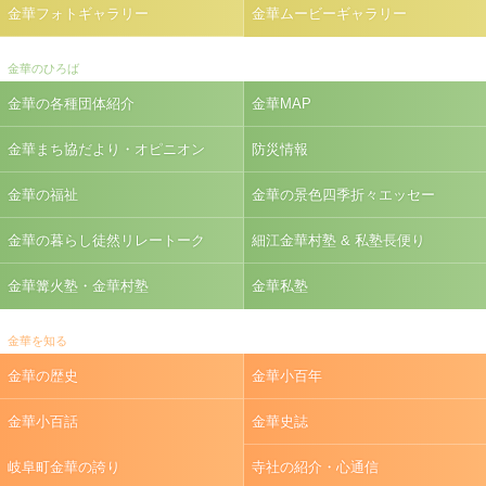
金華フォトギャラリー
金華ムービーギャラリー
金華のひろば
金華の各種団体紹介
金華MAP
金華まち協だより・オピニオン
防災情報
金華の福祉
金華の景色四季折々エッセー
金華の暮らし徒然リレートーク
細江金華村塾 & 私塾長便り
金華篝火塾・金華村塾
金華私塾
金華を知る
金華の歴史
金華小百年
金華小百話
金華史誌
岐阜町金華の誇り
寺社の紹介・心通信