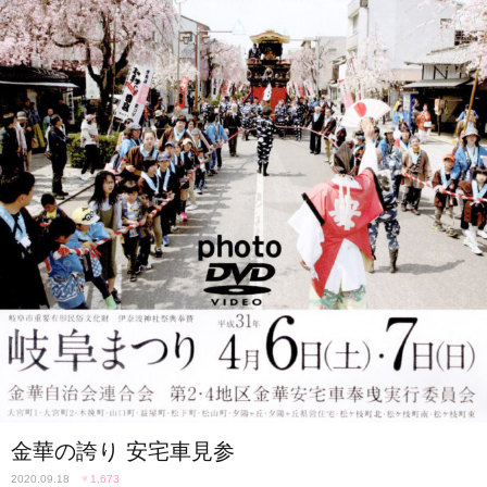
金華の誇り 安宅車見参
2020.09.18
♥
1,673