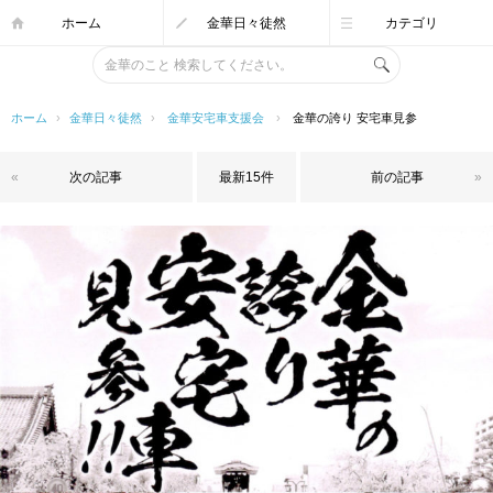
ホーム
金華日々徒然
カテゴリ
ホーム
›
金華日々徒然
›
金華安宅車支援会
›
金華の誇り 安宅車見参
«
次の記事
最新15件
前の記事
»