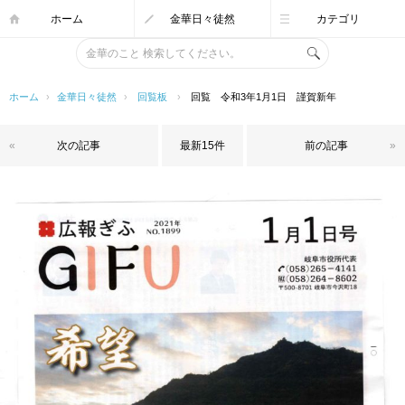
ホーム
金華日々徒然
カテゴリ
ホーム
›
金華日々徒然
›
回覧板
›
回覧 令和3年1月1日 謹賀新年
«
次の記事
最新15件
前の記事
»