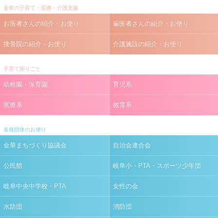
金華の子育て・医療・介護支援
お医者さんの紹介・お便り
歯医者さんの紹介・お便り
接骨院の紹介・お便り
介護施設の紹介・お便り
子育て困りごと
幼稚園・保育園
育児系
医療系
教育系
各種団体のお便り
金華まちづくり協議会
自治会連合会
公民館
岐阜小・PTA・スポーツ少年団
岐阜中央中学校・PTA
女性の会
水防団
消防団