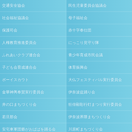
交通安全協会
民生児童委員会協議会
社会福祉協議会
母子福祉会
保護司会
赤十字奉仕団
人権教育推進委員会
にっこり見守り隊
ふれあいクラブ連合会
青少年育成市民会議
子ども会育成連合会
体育振興会
ボーイスカウト
大仏フェスティバル実行委員会
金華神輿奉賛実行委員会
伊奈波盆踊り会
井の口まちづくり会
狂俳顯彰行灯まつり実行委員会
若旦那会
伊奈波界隈まちつくり会
安宅車軍団爺がおばばを踊る会
川原町まちづくり会