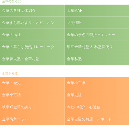
金華のひろば
金華の各種団体紹介
金華MAP
金華まち協だより・オピニオン
防災情報
金華の福祉
金華の景色四季折々エッセー
金華の暮らし徒然リレートーク
細江金華村塾 & 私塾長便り
金華篝火塾・金華村塾
金華私塾
金華を知る
金華の歴史
金華小百年
金華小百話
金華史誌
岐阜町金華の誇り
寺社の紹介・心通信
金華街角コラム
金華自慢のお店・スポット