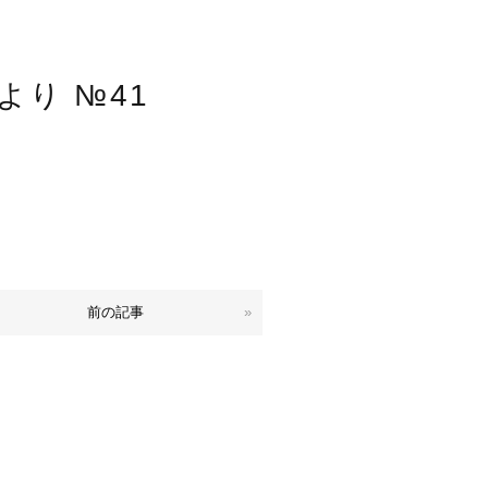
より №41
前の記事
»