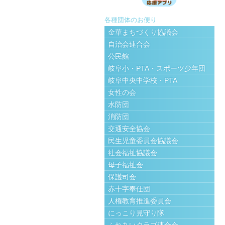
各種団体のお便り
金華まちづくり協議会
自治会連合会
公民館
岐阜小・PTA・スポーツ少年団
岐阜中央中学校・PTA
女性の会
水防団
消防団
交通安全協会
民生児童委員会協議会
社会福祉協議会
母子福祉会
保護司会
赤十字奉仕団
人権教育推進委員会
にっこり見守り隊