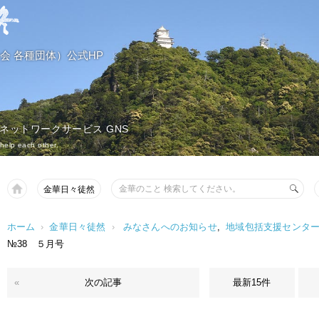
会 各種団体）公式HP
 ネットワークサービス GNS
help each other.
金華日々徒然
ホーム
›
金華日々徒然
›
みなさんへのお知らせ
,
地域包括支援センタ
№38 ５月号
«
次の記事
最新15件