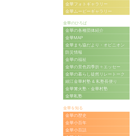
金華フォトギャラリー
金華ムービーギャラリー
金華のひろば
金華の各種団体紹介
金華MAP
金華まち協だより・オピニオン
防災情報
金華の福祉
金華の景色四季折々エッセー
金華の暮らし徒然リレートーク
細江金華村塾 & 私塾長便り
金華篝火塾・金華村塾
金華私塾
金華を知る
金華の歴史
金華小百年
金華小百話