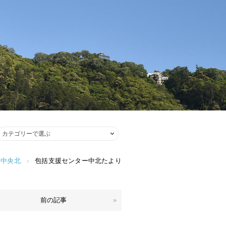
ー中央北
›
包括支援センター中北たより
前の記事
»