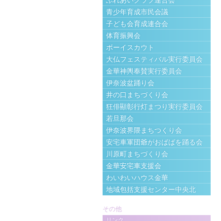
ふれあいクラブ連合会
青少年育成市民会議
子ども会育成連合会
体育振興会
ボーイスカウト
大仏フェスティバル実行委員会
金華神輿奉賛実行委員会
伊奈波盆踊り会
井の口まちづくり会
狂俳顯彰行灯まつり実行委員会
若旦那会
伊奈波界隈まちつくり会
安宅車軍団爺がおばばを踊る会
川原町まちづくり会
金華安宅車支援会
わいわいハウス金華
地域包括支援センター中央北
その他
リンク