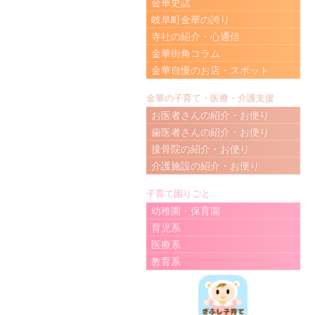
金華史誌
岐阜町金華の誇り
寺社の紹介・心通信
金華街角コラム
金華自慢のお店・スポット
金華の子育て・医療・介護支援
お医者さんの紹介・お便り
歯医者さんの紹介・お便り
接骨院の紹介・お便り
介護施設の紹介・お便り
子育て困りごと
幼稚園・保育園
育児系
医療系
教育系