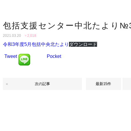
包括支援センター中北たより№
2021.03.20
♥
2,018
令和3年度5月包括中央北たより
ダウンロード
Tweet
Pocket
«
次の記事
最新15件