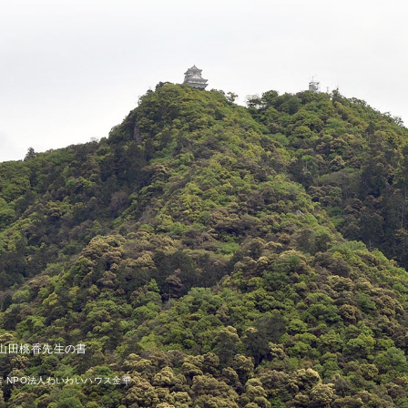
山田桃香先生の書
. 制作 NPO法人わいわいハウス金華