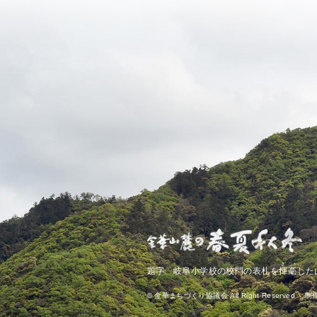
き
ごう
題字 岐阜小学校の校門の表札を
揮
毫
した
© 金華まちづくり協議会 All Right Reserved