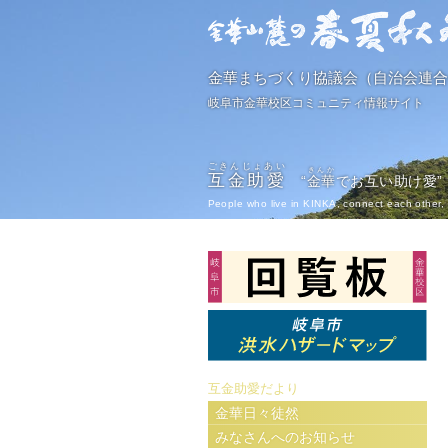
金華まちづくり協議会（自治会連合
岐阜市金華校区コミュニティ情報サイト
ごきんじょあい
きんか
互金助愛
“
金華
でお互い助け愛”
People who live in KINKA, connect each other, 
互金助愛だより
金華日々徒然
みなさんへのお知らせ