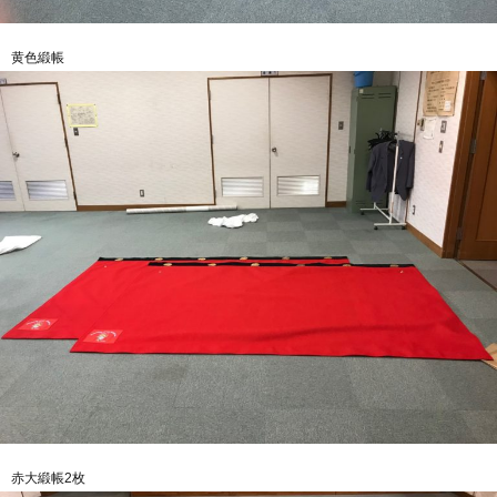
黄色緞帳
赤大緞帳2枚