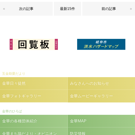
«
次の記事
最新15件
前の記事
»
互金助愛だより
金華日々徒然
みなさんへのお知らせ
金華フォトギャラリー
金華ムービーギャラリー
金華のひろば
金華の各種団体紹介
金華MAP
金華まち協だより・オピニオン
防災情報