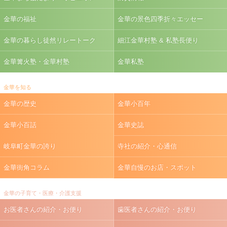
金華の福祉
金華の景色四季折々エッセー
金華の暮らし徒然リレートーク
細江金華村塾 & 私塾長便り
金華篝火塾・金華村塾
金華私塾
金華を知る
金華の歴史
金華小百年
金華小百話
金華史誌
岐阜町金華の誇り
寺社の紹介・心通信
金華街角コラム
金華自慢のお店・スポット
金華の子育て・医療・介護支援
お医者さんの紹介・お便り
歯医者さんの紹介・お便り