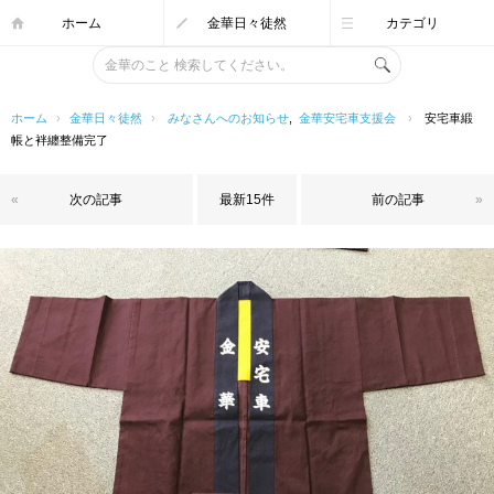
ホーム
金華日々徒然
カテゴリ
ホーム
›
金華日々徒然
›
みなさんへのお知らせ
,
金華安宅車支援会
›
安宅車緞
帳と袢纏整備完了
«
次の記事
最新15件
前の記事
»