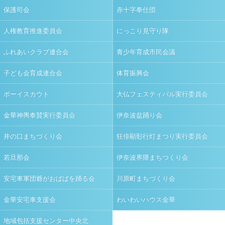
保護司会
赤十字奉仕団
人権教育推進委員会
にっこり見守り隊
ふれあいクラブ連合会
青少年育成市民会議
子ども会育成連合会
体育振興会
ボーイスカウト
大仏フェスティバル実行委員会
金華神輿奉賛実行委員会
伊奈波盆踊り会
井の口まちづくり会
狂俳顯彰行灯まつり実行委員会
若旦那会
伊奈波界隈まちつくり会
安宅車軍団爺がおばばを踊る会
川原町まちづくり会
金華安宅車支援会
わいわいハウス金華
地域包括支援センター中央北