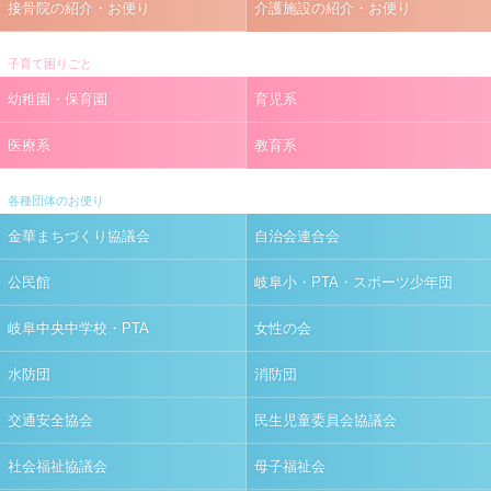
接骨院の紹介・お便り
介護施設の紹介・お便り
子育て困りごと
幼稚園・保育園
育児系
医療系
教育系
各種団体のお便り
金華まちづくり協議会
自治会連合会
公民館
岐阜小・PTA・スポーツ少年団
岐阜中央中学校・PTA
女性の会
水防団
消防団
交通安全協会
民生児童委員会協議会
社会福祉協議会
母子福祉会