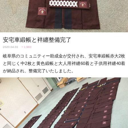
安宅車緞帳と袢纏整備完了
2020.04.01
♥
1,982
岐阜県のコミュニティー助成金が交付され、安宅車緞帳赤大2枚
と同じく中2枚と黄色緞帳と大人用袢纏60着と子供用袢纏40着
が納品され、整備完了いたしました。